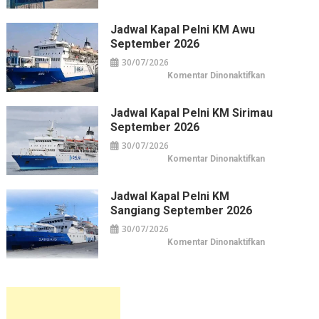
Jadwal
&
Kapal
Belanja
Pelni
Jakarta
KM
Jadwal Kapal Pelni KM Awu
Leuser
September 2026
September
2026
30/07/2026
pada
Komentar Dinonaktifkan
Jadwal
Kapal
Pelni
KM
Jadwal Kapal Pelni KM Sirimau
Awu
September 2026
September
2026
30/07/2026
pada
Komentar Dinonaktifkan
Jadwal
Kapal
Pelni
KM
Jadwal Kapal Pelni KM
Sirimau
Sangiang September 2026
September
2026
30/07/2026
pada
Komentar Dinonaktifkan
Jadwal
Kapal
Pelni
KM
Sangiang
September
2026