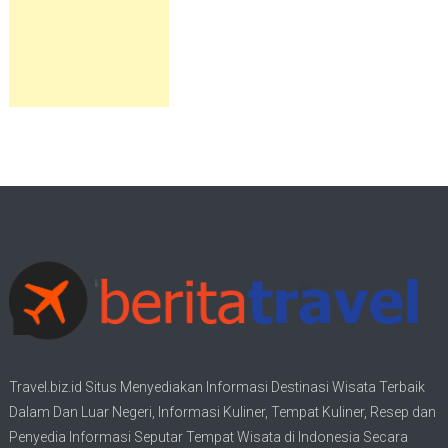
Travel.biz.id Situs Menyediakan Informasi
Destinasi Wisata
Terbaik
Dalam Dan Luar Negeri, Informasi Kuliner, Tempat
Kuliner
, Resep dan
Penyedia Informasi Seputar Tempat
Wisata
di Indonesia Secara