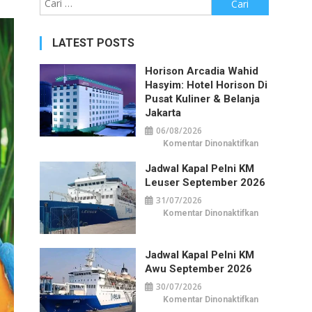
untuk:
LATEST POSTS
Horison Arcadia Wahid
Hasyim: Hotel Horison Di
Pusat Kuliner & Belanja
Jakarta
06/08/2026
pada
Komentar Dinonaktifkan
Horison
Arcadia
Jadwal Kapal Pelni KM
Wahid
Hasyim:
Leuser September 2026
Hotel
Horison
31/07/2026
di
Pusat
pada
Komentar Dinonaktifkan
Kuliner
Jadwal
&
Kapal
Belanja
Pelni
Jakarta
KM
Jadwal Kapal Pelni KM
Leuser
September
Awu September 2026
2026
30/07/2026
pada
Komentar Dinonaktifkan
Jadwal