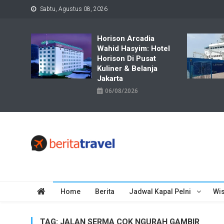
Skip
Sabtu, Agustus 08, 2026
to
content
Horison Arcadia
Wahid Hasyim: Hotel
Horison Di Pusat
Kuliner & Belanja
Jakarta
06/08/2026
Travelbiz
Situs Informasi Destinasi Wisata Resep Makanan, Kuliner, Jad
Home
Berita
Jadwal Kapal Pelni
Wis
TAG:
JALAN SERMA COK NGURAH GAMBIR