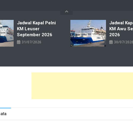
Jadwal Kapal Pelni
Jadwal Kap
KM Leuser
KM Awu Se
September 2026
2026
31/07/2026
30/07/202
wal Tiket Pelni Ferry Kereta Lengkap
ata