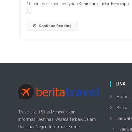
10 hari menjelang perayaan Kuningan digelar. Beberapa
[…]
Continue Reading
LINK
Home
Berita
Travel.biz.id Situs Menyediakan
Jadwal K
Informasi
Destinasi Wisata
Terbaik Dalam
Dan Luar Negeri, Informasi Kuliner,
Jadwal