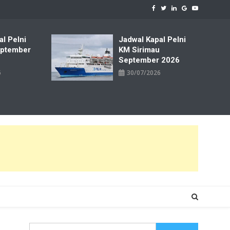
al Pelni
Jadwal Kapal Pelni
ptember
KM Sirimau
September 2026
6
30/07/2026
Cari