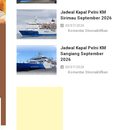
Kapal
Pelni
KM
Jadwal Kapal Pelni KM
Awu
September
Sirimau September 2026
2026
30/07/2026
pada
Komentar Dinonaktifkan
Jadwal
Kapal
Pelni
KM
Jadwal Kapal Pelni KM
Sirimau
September
Sangiang September
2026
2026
30/07/2026
pada
Komentar Dinonaktifkan
Jadwal
Kapal
Pelni
KM
Sangiang
September
2026