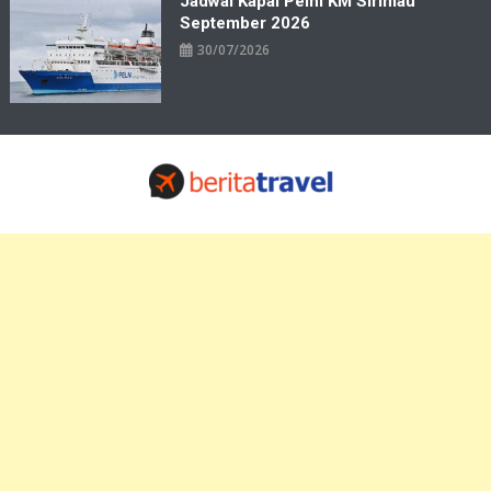
Jadwal Kapal Pelni KM Sirimau
September 2026
30/07/2026
Travelbiz
Situs Informasi Destinasi Wisata Resep Makanan, Kuliner, Jadwal
Tiket Pelni Ferry Kereta Lengkap