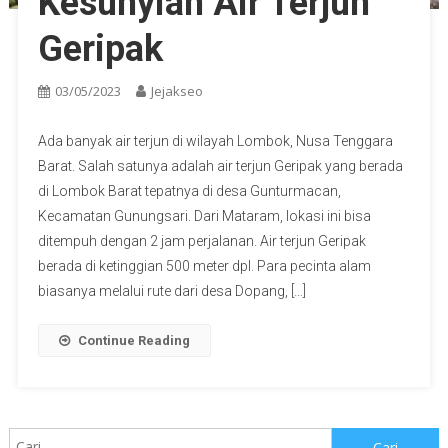
Kesunyian Air Terjun
Geripak
03/05/2023
Jejakseo
Ada banyak air terjun di wilayah Lombok, Nusa Tenggara
Barat. Salah satunya adalah air terjun Geripak yang berada
di Lombok Barat tepatnya di desa Gunturmacan,
Kecamatan Gunungsari. Dari Mataram, lokasi ini bisa
ditempuh dengan 2 jam perjalanan. Air terjun Geripak
berada di ketinggian 500 meter dpl. Para pecinta alam
biasanya melalui rute dari desa Dopang, […]
Continue Reading
Cari