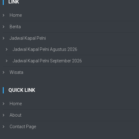
LINK
Home
Berita
Jadwal Kapal Pelni
Jadwal Kapal Pelni Agustus 2026
Jadwal Kapal Pelni September 2026
Wisata
QUICK LINK
Home
About
Contact Page