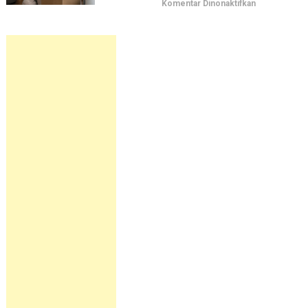
pada
Komentar Dinonaktifkan
Pindahan
Apartemen
tanpa
Kaget
Listrik
&
Air:
5
Hal
yang
Sering
Terlupakan