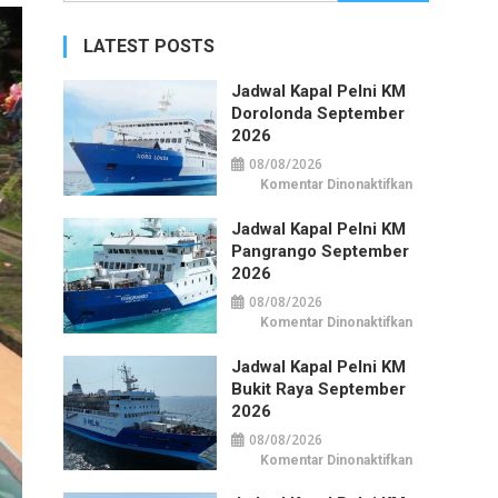
untuk:
LATEST POSTS
Jadwal Kapal Pelni KM
Dorolonda September
2026
08/08/2026
pada
Komentar Dinonaktifkan
Jadwal
Kapal
Pelni
Jadwal Kapal Pelni KM
KM
Pangrango September
Dorolonda
September
2026
2026
08/08/2026
pada
Komentar Dinonaktifkan
Jadwal
Kapal
Pelni
Jadwal Kapal Pelni KM
KM
Bukit Raya September
Pangrango
September
2026
2026
08/08/2026
pada
Komentar Dinonaktifkan
Jadwal
Kapal