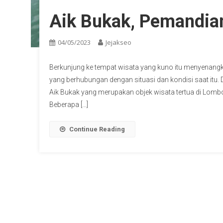
Aik Bukak, Pemandia
04/05/2023
Jejakseo
Berkunjung ke tempat wisata yang kuno itu menyenangkan
yang berhubungan dengan situasi dan kondisi saat itu.
Aik Bukak yang merupakan objek wisata tertua di Lomb
Beberapa […]
Continue Reading