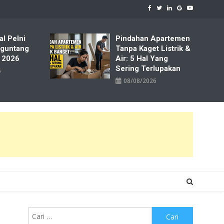
al Pelni
Pindahan Apartemen
iguntang
Tanpa Kaget Listrik &
 2026
Air: 5 Hal Yang
Sering Terlupakan
6
08/08/2026
Cari