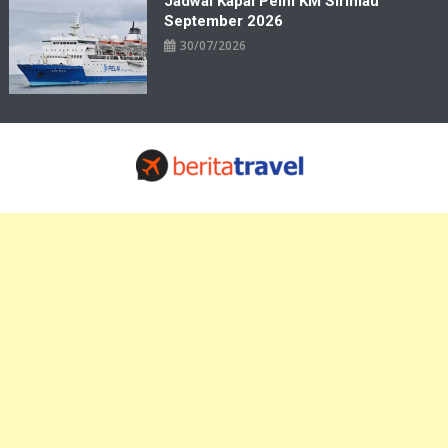
Jadwal Kapal Pelni KM Sirimau
September 2026
30/07/2026
Travelbiz
Situs Informasi Destinasi Wisata Resep Makanan, Kuliner, Jadwal
Tiket Pelni Ferry Kereta Lengkap