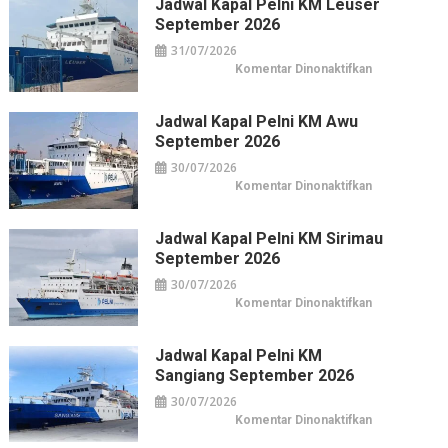
Jadwal Kapal Pelni KM Leuser
Wahid
Hasyim:
September 2026
Hotel
Horison
31/07/2026
di
Pusat
pada
Komentar Dinonaktifkan
Kuliner
Jadwal
&
Kapal
Belanja
Pelni
Jakarta
KM
Jadwal Kapal Pelni KM Awu
Leuser
September 2026
September
2026
30/07/2026
pada
Komentar Dinonaktifkan
Jadwal
Kapal
Pelni
KM
Jadwal Kapal Pelni KM Sirimau
Awu
September 2026
September
2026
30/07/2026
pada
Komentar Dinonaktifkan
Jadwal
Kapal
Pelni
KM
Jadwal Kapal Pelni KM
Sirimau
Sangiang September 2026
September
2026
30/07/2026
pada
Komentar Dinonaktifkan
Jadwal
Kapal