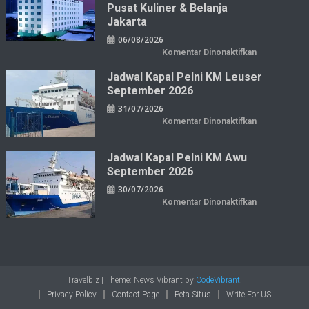
Pusat Kuliner & Belanja
Jakarta
06/08/2026
pada
Komentar Dinonaktifkan
Horison
Arcadia
Jadwal Kapal Pelni KM Leuser
Wahid
Hasyim:
September 2026
Hotel
Horison
31/07/2026
di
Pusat
pada
Komentar Dinonaktifkan
Kuliner
Jadwal
&
Kapal
Belanja
Pelni
Jakarta
KM
Jadwal Kapal Pelni KM Awu
Leuser
September 2026
September
2026
30/07/2026
pada
Komentar Dinonaktifkan
Jadwal
Kapal
Pelni
KM
Awu
September
2026
Travelbiz
|
Theme: News Vibrant by
CodeVibrant
.
Privacy Policy
Contact Page
Peta Situs
Write For US