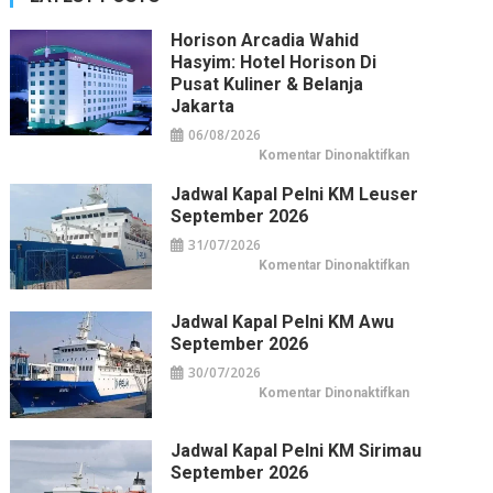
Horison Arcadia Wahid
Hasyim: Hotel Horison Di
Pusat Kuliner & Belanja
Jakarta
06/08/2026
pada
Komentar Dinonaktifkan
Horison
Arcadia
Jadwal Kapal Pelni KM Leuser
Wahid
Hasyim:
September 2026
Hotel
Horison
31/07/2026
di
Pusat
pada
Komentar Dinonaktifkan
Kuliner
Jadwal
&
Kapal
Belanja
Pelni
Jakarta
KM
Jadwal Kapal Pelni KM Awu
Leuser
September 2026
September
2026
30/07/2026
pada
Komentar Dinonaktifkan
Jadwal
Kapal
Pelni
KM
Jadwal Kapal Pelni KM Sirimau
Awu
September 2026
September
2026