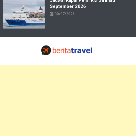
Jadwal Kapal Pelni KM Sirimau
September 2026
30/07/2026
Travelbiz
Situs Informasi Destinasi Wisata Resep Makanan, Kuliner, Jadwal
Tiket Pelni Ferry Kereta Lengkap