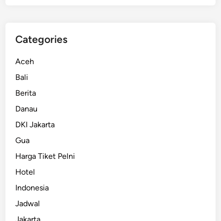
e
-
D
Categories
a
e
Aceh
j
Bali
a
Berita
n
g
Danau
g
DKI Jakarta
e
Gua
u
m
Harga Tiket Pelni
Hotel
Indonesia
Jadwal
Jakarta