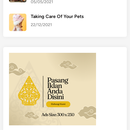
05/05/2021
t
i
Taking Care Of Your Pets
n
g
22/12/2021
J
e
w
e
l
i
n
t
h
e
P
a
l
a
c