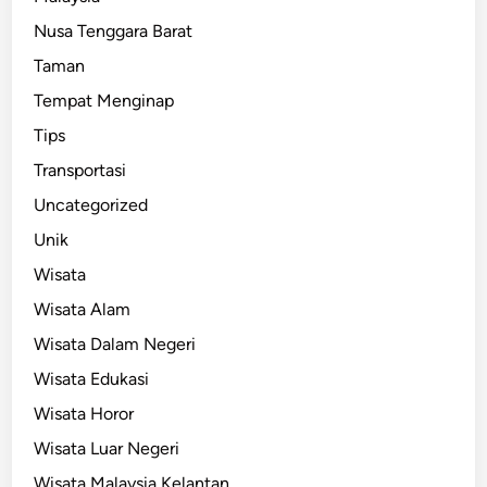
Nusa Tenggara Barat
Taman
Tempat Menginap
Tips
Transportasi
Uncategorized
Unik
Wisata
Wisata Alam
Wisata Dalam Negeri
Wisata Edukasi
Wisata Horor
Wisata Luar Negeri
Wisata Malaysia Kelantan