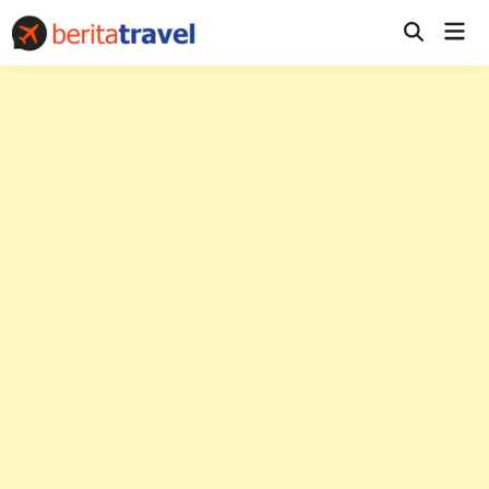
Skip
Mai
to
Open
Men
Search
content