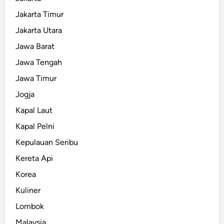
Jakarta Timur
Jakarta Utara
Jawa Barat
Jawa Tengah
Jawa Timur
Jogja
Kapal Laut
Kapal Pelni
Kepulauan Seribu
Kereta Api
Korea
Kuliner
Lombok
Malaysia