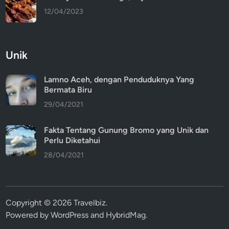
12/04/2023
Unik
Lamno Aceh, dengan Penduduknya Yang
Bermata Biru
29/04/2021
Fakta Tentang Gunung Bromo yang Unik dan
Perlu Diketahui
28/04/2021
Copyright © 2026
Travelbiz
.
Powered by
WordPress
and
HybridMag
.