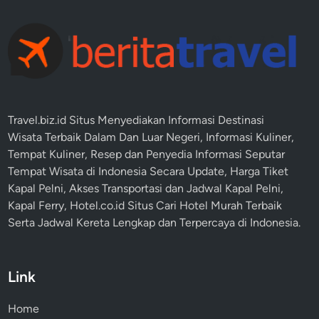
Travel.biz.id Situs Menyediakan Informasi
Destinasi
Wisata
Terbaik Dalam Dan Luar Negeri, Informasi Kuliner,
Tempat
Kuliner
, Resep dan Penyedia Informasi Seputar
Tempat
Wisata
di Indonesia Secara Update,
Harga Tiket
Kapal Pelni
, Akses Transportasi dan
Jadwal Kapal Pelni
,
Kapal Ferry,
Hotel.co.id Situs Cari Hotel Murah Terbaik
Serta Jadwal Kereta Lengkap dan Terpercaya di Indonesia.
Link
Home