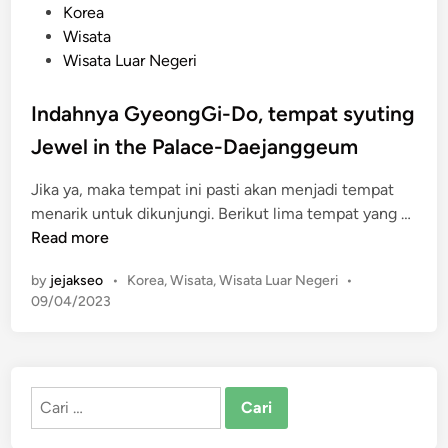
P
Korea
o
Wisata
s
Wisata Luar Negeri
t
e
Indahnya GyeongGi-Do, tempat syuting
d
Jewel in the Palace-Daejanggeum
i
n
Jika ya, maka tempat ini pasti akan menjadi tempat
I
menarik untuk dikunjungi. Berikut lima tempat yang …
n
Read more
d
P
by
jejakseo
•
Korea
,
Wisata
,
Wisata Luar Negeri
•
a
o
09/04/2023
h
s
n
t
y
e
a
d
Cari
G
i
untuk:
n
y