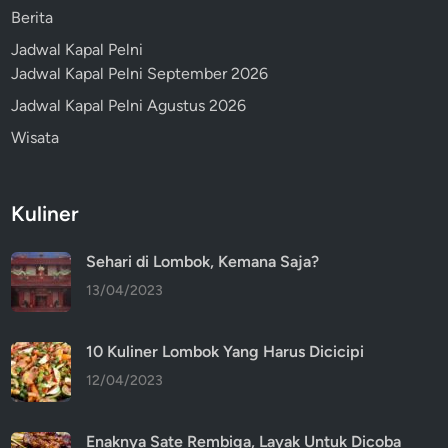
Berita
Jadwal Kapal Pelni
Jadwal Kapal Pelni September 2026
Jadwal Kapal Pelni Agustus 2026
Wisata
Kuliner
Sehari di Lombok, Kemana Saja?
13/04/2023
10 Kuliner Lombok Yang Harus Dicicipi
12/04/2023
Enaknya Sate Rembiga, Layak Untuk Dicoba