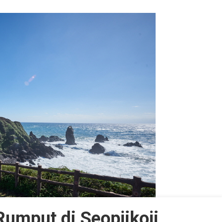
mput di Seopjikoji