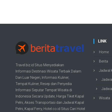
LINK
Home
Berita
Travel.biz.id Situs Menyediakan
Jadwal K
Informasi
Destinasi Wisata
Terbaik Dalam
Dan Luar Negeri, Informasi Kuliner,
Jadwal
Tempat
Kuliner
, Resep dan Penyedia
Jadwal
Informasi Seputar Tempat
Wisata
di
Indonesia Secara Update,
Harga Tiket Kapal
Wisata
Pelni
, Akses Transportasi dan
Jadwal Kapal
Pelni
, Kapal Ferry,
Hotel.co.id Situs Cari Hotel