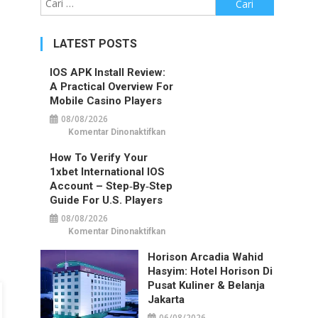
untuk:
LATEST POSTS
IOS APK Install Review:
A Practical Overview For
Mobile Casino Players
08/08/2026
pada
Komentar Dinonaktifkan
iOS
APK
How To Verify Your
Install
Review:
1xbet International IOS
A
Practical
Account – Step‑by‑Step
Overview
Guide For U.S. Players
for
Mobile
Casino
08/08/2026
Players
pada
Komentar Dinonaktifkan
How
to
Horison Arcadia Wahid
Verify
Your
Hasyim: Hotel Horison Di
1xbet
International
Pusat Kuliner & Belanja
iOS
Jakarta
Account
–
Step‑by‑Step
06/08/2026