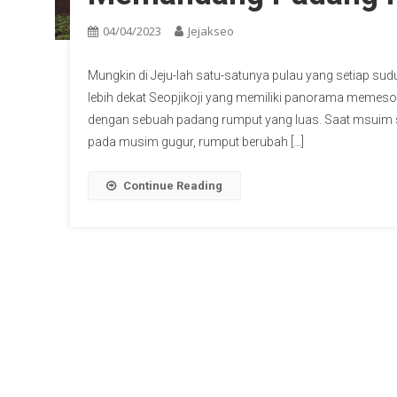
04/04/2023
Jejakseo
Mungkin di Jeju-lah satu-satunya pulau yang setiap sudu
lebih dekat Seopjikoji yang memiliki panorama memeson
dengan sebuah padang rumput yang luas. Saat msuim s
pada musim gugur, rumput berubah […]
Continue Reading