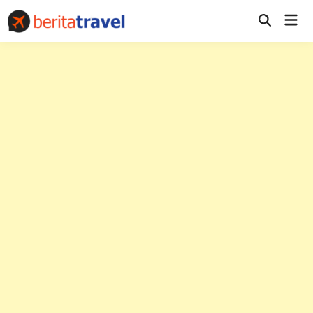
Skip
Mai
to
Open
Men
Search
content