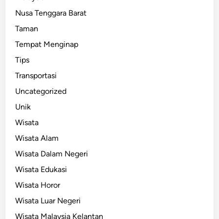
Nusa Tenggara Barat
Taman
Tempat Menginap
Tips
Transportasi
Uncategorized
Unik
Wisata
Wisata Alam
Wisata Dalam Negeri
Wisata Edukasi
Wisata Horor
Wisata Luar Negeri
Wisata Malaysia Kelantan