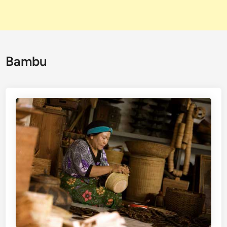
Bambu