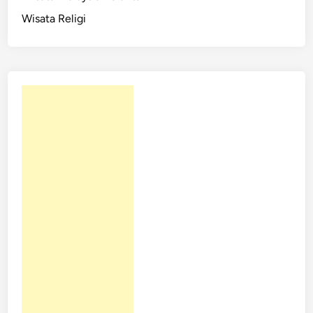
Wisata Religi