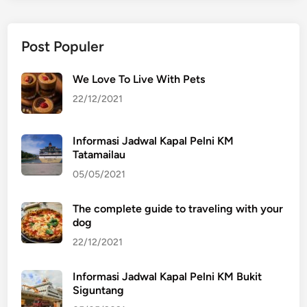
B
e
l
Post Populer
a
n
We Love To Live With Pets
j
22/12/2021
a
d
i
Informasi Jadwal Kapal Pelni KM
B
Tatamailau
e
05/05/2021
l
e
The complete guide to traveling with your
k
dog
a
22/12/2021
d
a
Informasi Jadwal Kapal Pelni KM Bukit
n
Siguntang
L