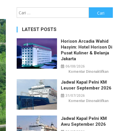
Cari
untuk:
LATEST POSTS
Horison Arcadia Wahid
Hasyim: Hotel Horison Di
Pusat Kuliner & Belanja
Jakarta
06/08/2026
pada
Komentar Dinonaktifkan
Horison
Arcadia
Jadwal Kapal Pelni KM
Wahid
Hasyim:
Leuser September 2026
Hotel
Horison
31/07/2026
di
Pusat
pada
Komentar Dinonaktifkan
Kuliner
Jadwal
&
Kapal
Belanja
Pelni
Jakarta
KM
Jadwal Kapal Pelni KM
Leuser
September
Awu September 2026
2026