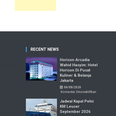
RECENT NEWS
Horison Arcadia
Wahid Hasyim: Hotel
Horison Di Pusat
Kuliner & Belanja
Jakarta
06/08/2026
pada
Komentar Dinonaktifkan
Horison
Arcadia
Jadwal Kapal Pelni
Wahid
Hasyim:
KM Leuser
Hotel
Horison
September 2026
di