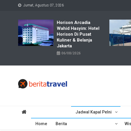
Skip
Jumat, Agustus 07, 2026
to
content
Horison Arcadia
Wahid Hasyim: Hotel
Horison Di Pusat
Kuliner & Belanja
Jakarta
06/08/2026
Travelbiz
Situs Informasi Destinasi Wisata Resep Makanan, Kuliner, Jad
Jadwal Kapal Pelni
Home
Berita
Wis