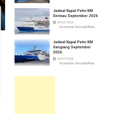
Kapal
Pelni
KM
Jadwal Kapal Pelni KM
Awu
September
Sirimau September 2026
2026
30/07/2026
pada
Komentar Dinonaktifkan
Jadwal
Kapal
Pelni
KM
Jadwal Kapal Pelni KM
Sirimau
September
Sangiang September
2026
2026
30/07/2026
pada
Komentar Dinonaktifkan
Jadwal
Kapal
Pelni
KM
Sangiang
September
2026