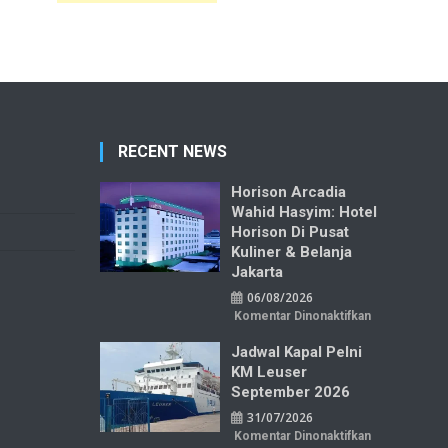
RECENT NEWS
Horison Arcadia
Wahid Hasyim: Hotel
Horison Di Pusat
Kuliner & Belanja
Jakarta
06/08/2026
pada
Komentar Dinonaktifkan
Horison
Arcadia
Jadwal Kapal Pelni
Wahid
Hasyim:
KM Leuser
Hotel
Horison
September 2026
di
Pusat
31/07/2026
Kuliner
&
pada
Komentar Dinonaktifkan
Belanja
Jadwal