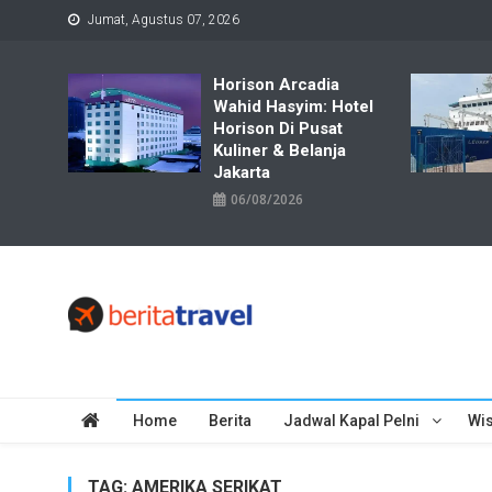
Skip
Jumat, Agustus 07, 2026
to
content
Horison Arcadia
Wahid Hasyim: Hotel
Horison Di Pusat
Kuliner & Belanja
Jakarta
06/08/2026
Travelbiz
Situs Informasi Destinasi Wisata Resep Makanan, Kuliner, Jad
Home
Berita
Jadwal Kapal Pelni
Wis
TAG:
AMERIKA SERIKAT