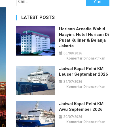
untuk:
LATEST POSTS
Horison Arcadia Wahid
Hasyim: Hotel Horison Di
Pusat Kuliner & Belanja
Jakarta
06/08/2026
pada
Komentar Dinonaktifkan
Horison
Arcadia
Jadwal Kapal Pelni KM
Wahid
Hasyim:
Leuser September 2026
Hotel
Horison
31/07/2026
di
Pusat
pada
Komentar Dinonaktifkan
Kuliner
Jadwal
&
Kapal
Belanja
Pelni
Jakarta
KM
Jadwal Kapal Pelni KM
Leuser
September
Awu September 2026
2026
30/07/2026
pada
Komentar Dinonaktifkan
Jadwal