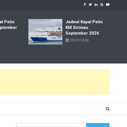
al Pelni
Jadwal Kapal Pelni
ptember
KM Sirimau
September 2026
6
30/07/2026
Cari