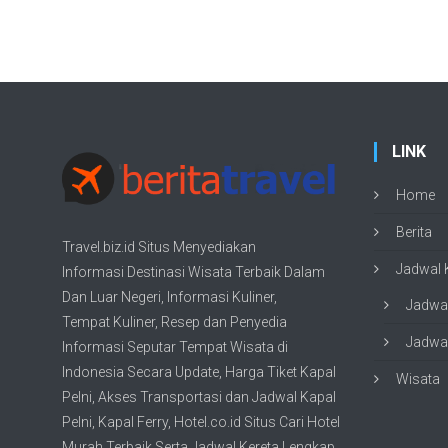
LINK
Home
Berita
Travel.biz.id Situs Menyediakan
Jadwal K
Informasi
Destinasi Wisata
Terbaik Dalam
Dan Luar Negeri, Informasi Kuliner,
Jadwal
Tempat
Kuliner
, Resep dan Penyedia
Jadwal
Informasi Seputar Tempat
Wisata
di
Indonesia Secara Update,
Harga Tiket Kapal
Wisata
Pelni
, Akses Transportasi dan
Jadwal Kapal
Pelni
, Kapal Ferry,
Hotel.co.id Situs Cari Hotel
Murah Terbaik
Serta Jadwal Kereta Lengkap