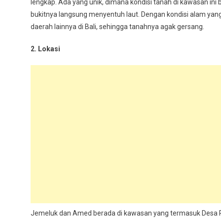
lengkap. Ada yang unik, dimana kondisi tanah di kawasan ini
bukitnya langsung menyentuh laut. Dengan kondisi alam yang
daerah lainnya di Bali, sehingga tanahnya agak gersang.
2. Lokasi
Jemeluk dan Amed berada di kawasan yang termasuk Desa