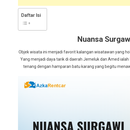
Daftar Isi
Nuansa Surgaw
Objek wisata ini menjadi favorit kalangan wisatawan yang hobi
Yang menjadi daya tarik di daerah Jemeluk dan Amed ialah 
tenang dengan hamparan batu karang yang begitu menawan s