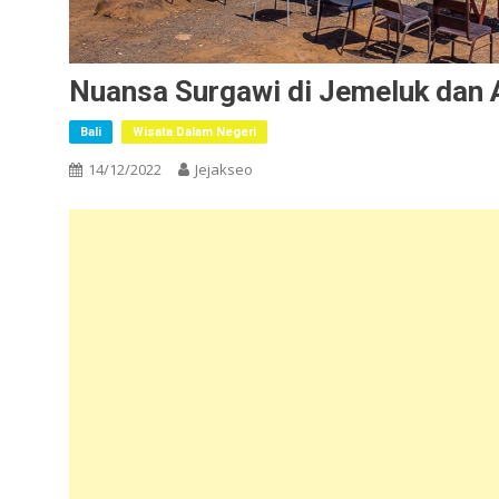
Nuansa Surgawi di Jemeluk dan
Bali
Wisata Dalam Negeri
14/12/2022
Jejakseo