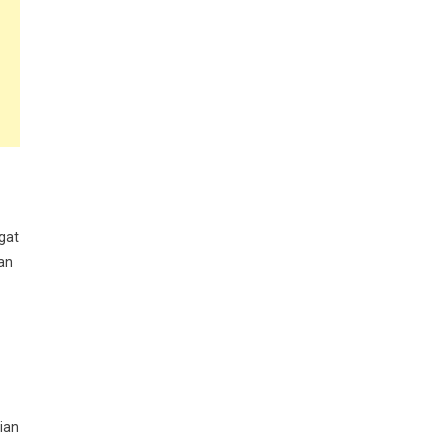
gat
an
ian