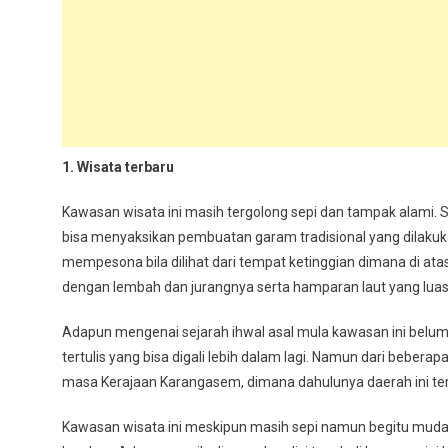
1. Wisata terbaru
Kawasan wisata ini masih tergolong sepi dan tampak alami. S
bisa menyaksikan pembuatan garam tradisional yang dilakuka
mempesona bila dilihat dari tempat ketinggian dimana di a
dengan lembah dan jurangnya serta hamparan laut yang lua
Adapun mengenai sejarah ihwal asal mula kawasan ini belum 
tertulis yang bisa digali lebih dalam lagi. Namun dari beber
masa Kerajaan Karangasem, dimana dahulunya daerah ini ter
Kawasan wisata ini meskipun masih sepi namun begitu mudah