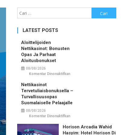
Cari
untuk:
LATEST POSTS
Aloittelijoiden
Nettikasinot: Bonusten
Opas Ja Parhaat
Aloitusbonukset
08/08/2026
pada
Komentar Dinonaktifkan
Aloittelijoiden
nettikasinot:
Nettikasinot
bonusten
opas
Tervetuliaisbonuksella –
ja
parhaat
Turvallisuusopas
aloitusbonukset
Suomalaiselle Pelaajalle
08/08/2026
pada
Komentar Dinonaktifkan
Nettikasinot
tervetuliaisbonuksella
Horison Arcadia Wahid
–
turvallisuusopas
Hasyim: Hotel Horison Di
suomalaiselle