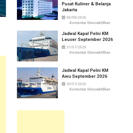
pelaajalle
Pusat Kuliner & Belanja
Jakarta
06/08/2026
pada
Komentar Dinonaktifkan
Horison
Arcadia
Jadwal Kapal Pelni KM
Wahid
Hasyim:
Leuser September 2026
Hotel
Horison
31/07/2026
di
Pusat
pada
Komentar Dinonaktifkan
Kuliner
Jadwal
&
Kapal
Belanja
Pelni
Jakarta
KM
Jadwal Kapal Pelni KM
Leuser
September
Awu September 2026
2026
30/07/2026
pada
Komentar Dinonaktifkan
Jadwal
Kapal
Pelni
KM
Awu
September
2026