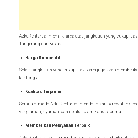
AzkaRentarcar memiliki area atau jangkauan yang cukup luas.
Tangerang dan Bekasi.
Harga Kompetitif
Selain jangkauan yang cukup luas, kami juga akan memberika
kantong.ai
Kualitas Terjamin
Semua armada AzkaRentarcar mendapatkan perawatan secara
yang aman, nyaman, dan selalu dalam kondisi prima.
Memberikan Pelayanan Terbaik
AzkaRentarcar selalu memberikan pelayanan terbaik untuk s