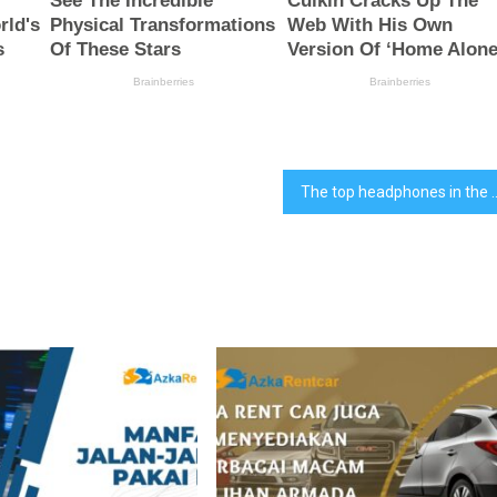
The top headphones in the