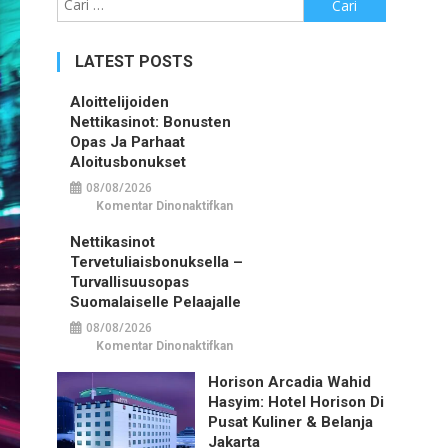
untuk:
LATEST POSTS
Aloittelijoiden
Nettikasinot: Bonusten
Opas Ja Parhaat
Aloitusbonukset
08/08/2026
pada
Komentar Dinonaktifkan
Aloittelijoiden
nettikasinot:
Nettikasinot
bonusten
opas
Tervetuliaisbonuksella –
ja
parhaat
Turvallisuusopas
aloitusbonukset
Suomalaiselle Pelaajalle
08/08/2026
pada
Komentar Dinonaktifkan
Nettikasinot
tervetuliaisbonuksella
Horison Arcadia Wahid
–
turvallisuusopas
Hasyim: Hotel Horison Di
suomalaiselle
pelaajalle
Pusat Kuliner & Belanja
Jakarta