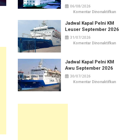
06/08/2026
pada
Komentar Dinonaktifkan
Horison
Arcadia
Jadwal Kapal Pelni KM
Wahid
Hasyim:
Leuser September 2026
Hotel
Horison
31/07/2026
di
Pusat
pada
Komentar Dinonaktifkan
Kuliner
Jadwal
&
Kapal
Belanja
Pelni
Jakarta
KM
Jadwal Kapal Pelni KM
Leuser
September
Awu September 2026
2026
30/07/2026
pada
Komentar Dinonaktifkan
Jadwal
Kapal
Pelni
KM
Awu
September
2026