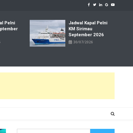
al Pelni
Jadwal Kapal Pelni
ptember
KM Sirimau
September 2026
6
30/07/2026
Cari