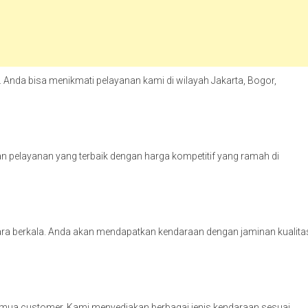
 Anda bisa menikmati pelayanan kami di wilayah Jakarta, Bogor,
n pelayanan yang terbaik dengan harga kompetitif yang ramah di
 berkala. Anda akan mendapatkan kendaraan dengan jaminan kualita
emua customer. Kami menyediakan berbagai jenis kendaraan sesuai