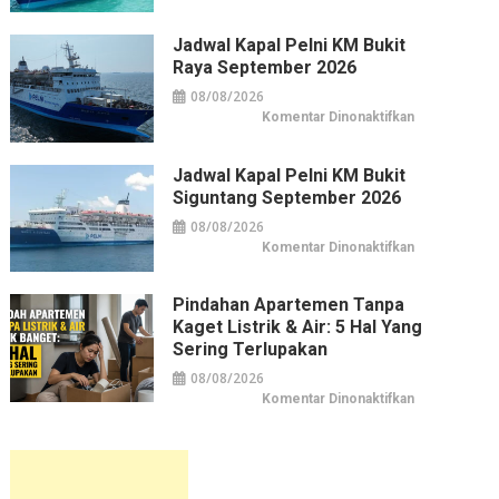
Kapal
Pelni
KM
Jadwal Kapal Pelni KM Bukit
Pangrango
Raya September 2026
September
2026
08/08/2026
pada
Komentar Dinonaktifkan
Jadwal
Kapal
Pelni
KM
Jadwal Kapal Pelni KM Bukit
Bukit
Siguntang September 2026
Raya
September
2026
08/08/2026
pada
Komentar Dinonaktifkan
Jadwal
Kapal
Pelni
KM
Pindahan Apartemen Tanpa
Bukit
Kaget Listrik & Air: 5 Hal Yang
Siguntang
September
Sering Terlupakan
2026
08/08/2026
pada
Komentar Dinonaktifkan
Pindahan
Apartemen
tanpa
Kaget
Listrik
&
Air: