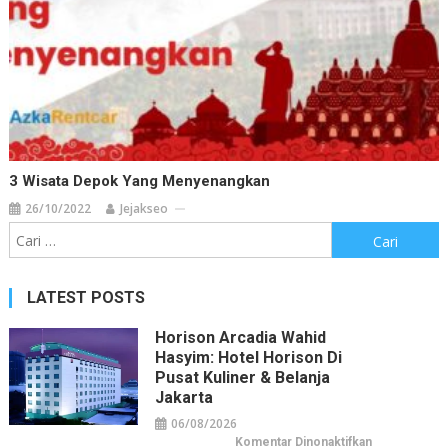
3 Wisata Depok Yang Menyenangkan
26/10/2022
Jejakseo
Cari
untuk:
LATEST POSTS
Horison Arcadia Wahid
Hasyim: Hotel Horison Di
Pusat Kuliner & Belanja
Jakarta
06/08/2026
pada
Komentar Dinonaktifkan