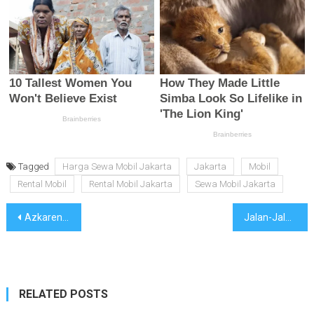
Tagged
Harga Sewa Mobil Jakarta
Jakarta
Mobil
Rental Mobil
Rental Mobil Jakarta
Sewa Mobil Jakarta
Navigasi
Azkarentcar Rental Mobil Jakarta Antar Jemput Soekarno Hatta
Jalan-Jalan Kepuncak dengan Rental Mobil Jakarta Azkarentcar
pos
RELATED POSTS