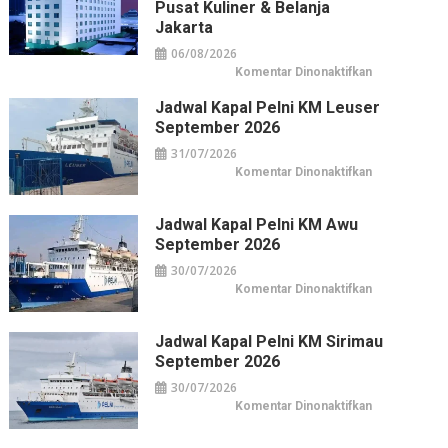
Pusat Kuliner & Belanja
Jakarta
06/08/2026
pada
Komentar Dinonaktifkan
Horison
Arcadia
Jadwal Kapal Pelni KM Leuser
Wahid
Hasyim:
September 2026
Hotel
Horison
31/07/2026
di
Pusat
pada
Komentar Dinonaktifkan
Kuliner
Jadwal
&
Kapal
Belanja
Pelni
Jakarta
KM
Jadwal Kapal Pelni KM Awu
Leuser
September 2026
September
2026
30/07/2026
pada
Komentar Dinonaktifkan
Jadwal
Kapal
Pelni
KM
Jadwal Kapal Pelni KM Sirimau
Awu
September 2026
September
2026
30/07/2026
pada
Komentar Dinonaktifkan
Jadwal
Kapal
Pelni