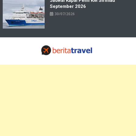
Jadwal Kapal Pelni KM Sirimau
September 2026
30/07/2026
Travelbiz
Situs Informasi Destinasi Wisata Resep Makanan, Kuliner, Jadwal
Tiket Pelni Ferry Kereta Lengkap