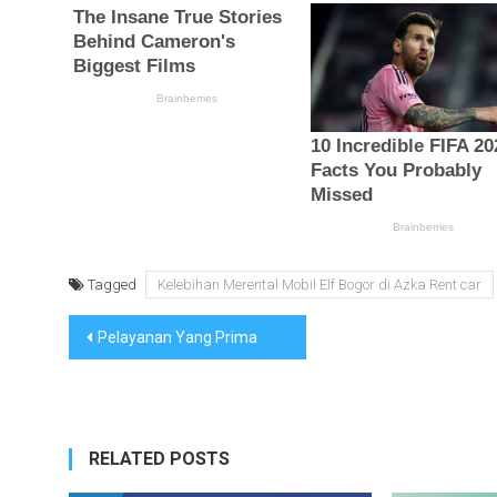
Tagged
Kelebihan Merental Mobil Elf Bogor di Azka Rent car
Navigasi
Pelayanan Yang Prima
pos
RELATED POSTS