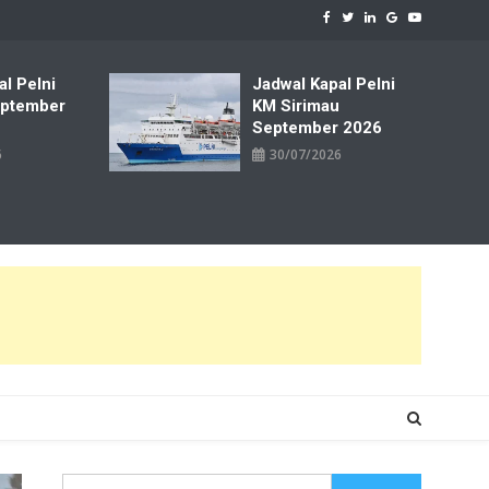
al Pelni
Jadwal Kapal Pelni
ptember
KM Sirimau
September 2026
6
30/07/2026
Cari