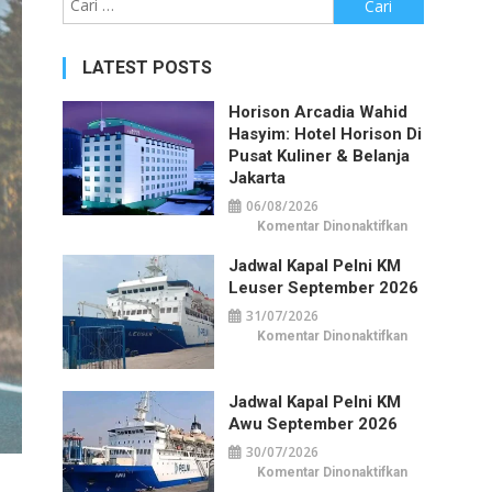
untuk:
LATEST POSTS
Horison Arcadia Wahid
Hasyim: Hotel Horison Di
Pusat Kuliner & Belanja
Jakarta
06/08/2026
pada
Komentar Dinonaktifkan
Horison
Arcadia
Jadwal Kapal Pelni KM
Wahid
Hasyim:
Leuser September 2026
Hotel
Horison
31/07/2026
di
Pusat
pada
Komentar Dinonaktifkan
Kuliner
Jadwal
&
Kapal
Belanja
Pelni
Jakarta
KM
Jadwal Kapal Pelni KM
Leuser
September
Awu September 2026
2026
30/07/2026
pada
Komentar Dinonaktifkan
Jadwal