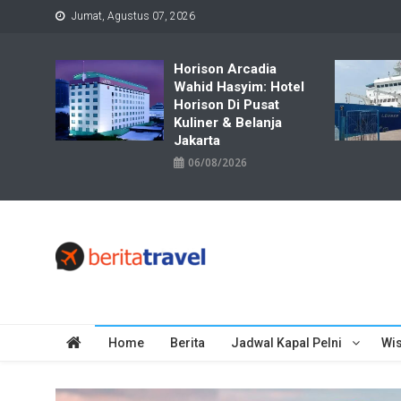
Skip
Jumat, Agustus 07, 2026
to
content
Horison Arcadia
Wahid Hasyim: Hotel
Horison Di Pusat
Kuliner & Belanja
Jakarta
06/08/2026
Travelbiz
Situs Informasi Destinasi Wisata Resep Makanan, Kuliner, Jad
Home
Berita
Jadwal Kapal Pelni
Wis