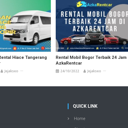
ental Hiace Tangerang
Rental Mobil Bogor Terbaik 24 Jam 
r
AzkaRentcar
Jejakseo
24/10/2022
Jejakseo
QUICK LINK
Home