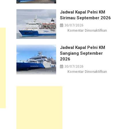
Kapal
Pelni
KM
Jadwal Kapal Pelni KM
Awu
September
Sirimau September 2026
2026
30/07/2026
pada
Komentar Dinonaktifkan
Jadwal
Kapal
Pelni
KM
Jadwal Kapal Pelni KM
Sirimau
September
Sangiang September
2026
2026
30/07/2026
pada
Komentar Dinonaktifkan
Jadwal
Kapal
Pelni
KM
Sangiang
September
2026