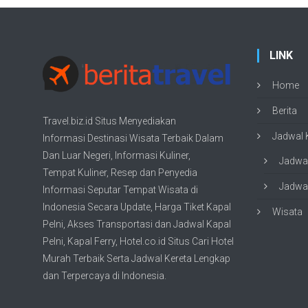
LINK
Home
Berita
Travel.biz.id Situs Menyediakan
Jadwal K
Informasi
Destinasi Wisata
Terbaik Dalam
Dan Luar Negeri, Informasi Kuliner,
Jadwal
Tempat
Kuliner
, Resep dan Penyedia
Jadwal
Informasi Seputar Tempat
Wisata
di
Indonesia Secara Update,
Harga Tiket Kapal
Wisata
Pelni
, Akses Transportasi dan
Jadwal Kapal
Pelni
, Kapal Ferry,
Hotel.co.id Situs Cari Hotel
Murah Terbaik
Serta Jadwal Kereta Lengkap
dan Terpercaya di Indonesia.