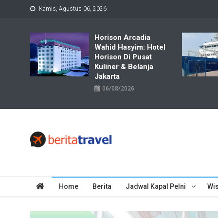
Skip
Kamis, Agustus 06, 2026
to
content
Horison Arcadia
Wahid Hasyim: Hotel
Horison Di Pusat
Kuliner & Belanja
Jakarta
06/08/2026
Travelbiz
Situs Informasi Destinasi Wisata Resep Makanan, Kuliner, Jad
Home
Berita
Jadwal Kapal Pelni
Wis