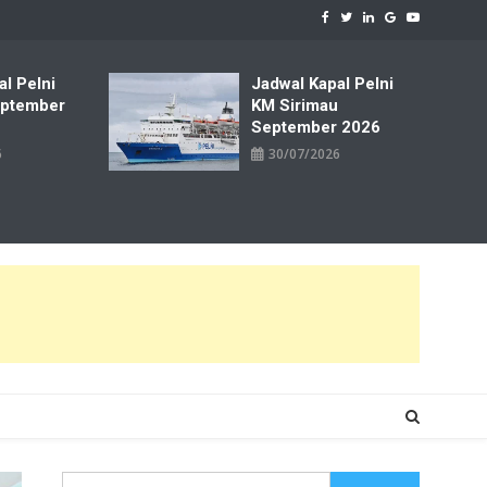
al Pelni
Jadwal Kapal Pelni
ptember
KM Sirimau
September 2026
6
30/07/2026
Cari