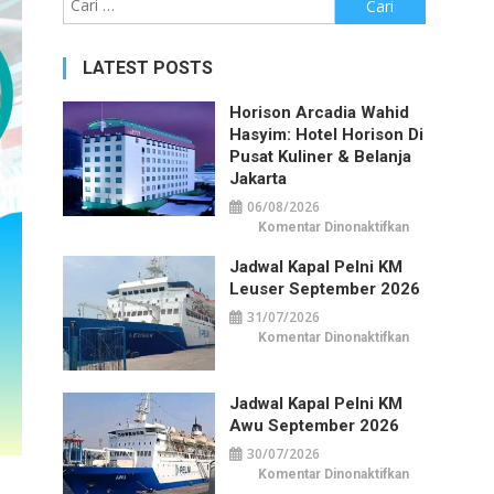
untuk:
LATEST POSTS
Horison Arcadia Wahid
Hasyim: Hotel Horison Di
Pusat Kuliner & Belanja
Jakarta
06/08/2026
pada
Komentar Dinonaktifkan
Horison
Arcadia
Jadwal Kapal Pelni KM
Wahid
Hasyim:
Leuser September 2026
Hotel
Horison
31/07/2026
di
Pusat
pada
Komentar Dinonaktifkan
Kuliner
Jadwal
&
Kapal
Belanja
Pelni
Jakarta
KM
Jadwal Kapal Pelni KM
Leuser
September
Awu September 2026
2026
30/07/2026
pada
Komentar Dinonaktifkan
Jadwal