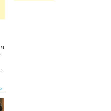
 24
,
an