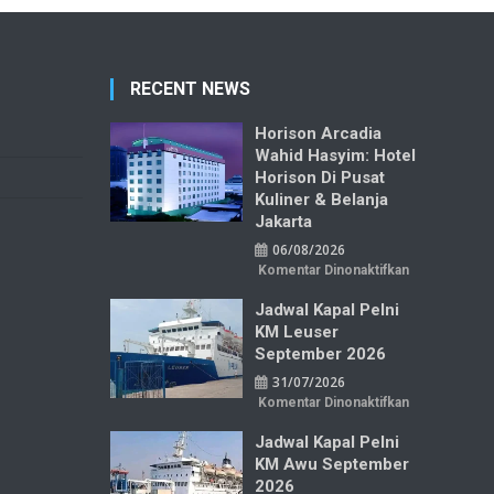
RECENT NEWS
Horison Arcadia
Wahid Hasyim: Hotel
Horison Di Pusat
Kuliner & Belanja
Jakarta
06/08/2026
pada
Komentar Dinonaktifkan
Horison
Arcadia
Jadwal Kapal Pelni
Wahid
Hasyim:
KM Leuser
Hotel
Horison
September 2026
di
Pusat
31/07/2026
Kuliner
&
pada
Komentar Dinonaktifkan
Belanja
Jadwal
Jakarta
Kapal
Jadwal Kapal Pelni
Pelni
KM
KM Awu September
Leuser
September
2026
2026