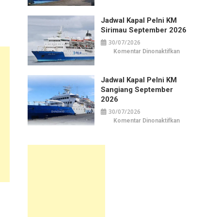
Kapal
Pelni
KM
Jadwal Kapal Pelni KM
Awu
September
Sirimau September 2026
2026
30/07/2026
pada
Komentar Dinonaktifkan
Jadwal
Kapal
Pelni
KM
Jadwal Kapal Pelni KM
Sirimau
September
Sangiang September
2026
2026
30/07/2026
pada
Komentar Dinonaktifkan
Jadwal
Kapal
Pelni
KM
Sangiang
September
2026