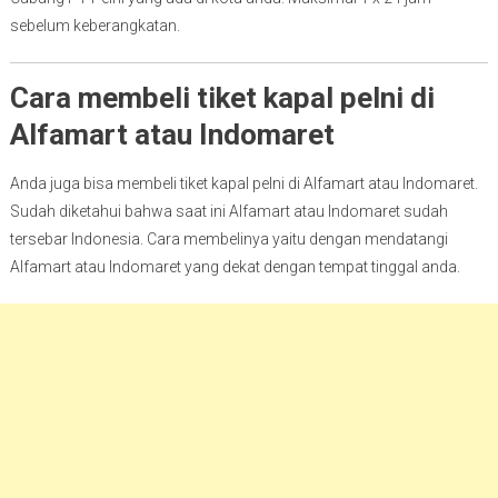
sebelum keberangkatan.
Cara membeli tiket kapal pelni di
Alfamart atau Indomaret
Anda juga bisa membeli tiket kapal pelni di Alfamart atau Indomaret.
Sudah diketahui bahwa saat ini Alfamart atau Indomaret sudah
tersebar Indonesia. Cara membelinya yaitu dengan mendatangi
Alfamart atau Indomaret yang dekat dengan tempat tinggal anda.