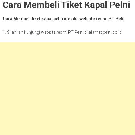
Cara Membeli Tiket Kapal Pelni
Cara Membeli tiket kapal pelni melalui website resmi PT Pelni
1. Silahkan kunjungi website resmi PT Pelni di alamat pelni.co.id