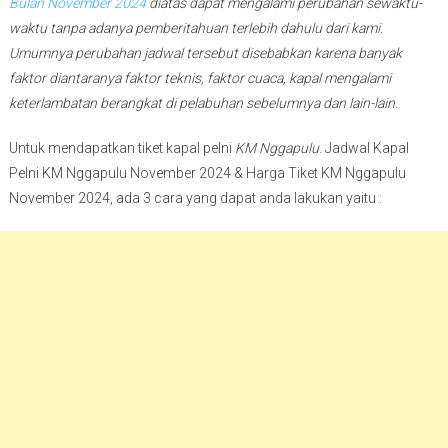
Bulan November 2024
diatas dapat mengalami perubahan sewaktu-
waktu tanpa adanya pemberitahuan terlebih dahulu dari kami.
Umumnya perubahan jadwal tersebut disebabkan karena banyak
faktor diantaranya faktor teknis, faktor cuaca, kapal mengalami
keterlambatan berangkat di pelabuhan sebelumnya dan lain-lain.
Untuk mendapatkan tiket kapal pelni
KM Nggapulu
. Jadwal Kapal
Pelni KM Nggapulu November 2024 & Harga Tiket KM Nggapulu
November 2024, ada 3 cara yang dapat anda lakukan yaitu :