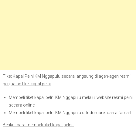
Tiket Kapal Pelni KM Nggapulu secara langsung di agen-agen resmi
penjualan tiket kapal pelni
Membeli tiket kapal pelni KM Nggapulu melalui website resmi pelni
secara online
Membeli tiket kapal pelni KM Nggapulu di Indomaret dan alfamart.
Berikut cara membeli tiket kapal pelni :