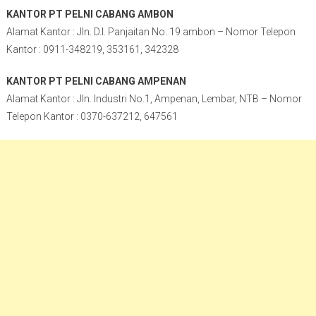
KANTOR PT PELNI CABANG AMBON
Alamat Kantor : Jln. D.I. Panjaitan No. 19 ambon – Nomor Telepon
Kantor : 0911-348219, 353161, 342328
KANTOR PT PELNI CABANG AMPENAN
Alamat Kantor : Jln. Industri No.1, Ampenan, Lembar, NTB – Nomor
Telepon Kantor : 0370-637212, 647561