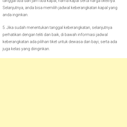
tanggal tiba dan jam tiba kapal, nama kapal serta harga tiketnya.
Selanjutnya, anda bisa memilih jadwal keberangkatan kapal yang
anda inginkan.
5. Jika sudah menentukan tanggal keberangkatan, selanjutnya
perhatikan dengan teliti dan baik, di bawah informasi jadwal
keberangkatan ada pilihan tiket untuk dewasa dan bayi, serta ada
juga kelas yang diinginkan.