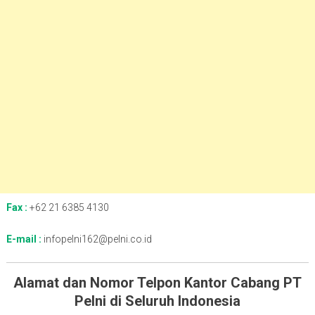
Fax :
+62 21 6385 4130
E-mail :
infopelni162@pelni.co.id
Alamat dan Nomor Telpon Kantor Cabang PT
Pelni di Seluruh Indonesia