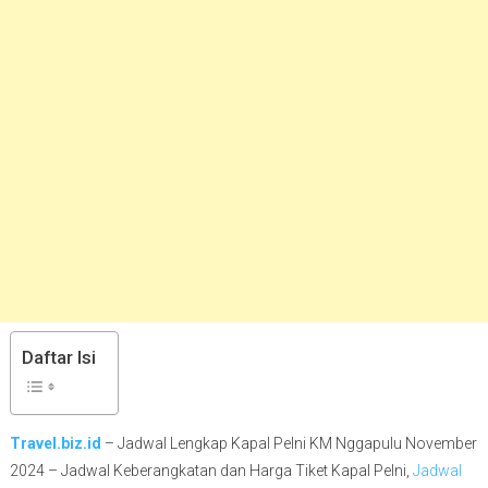
Daftar Isi
Travel.biz.id
– Jadwal Lengkap Kapal Pelni KM Nggapulu November
2024 – Jadwal Keberangkatan dan Harga Tiket Kapal Pelni,
Jadwal