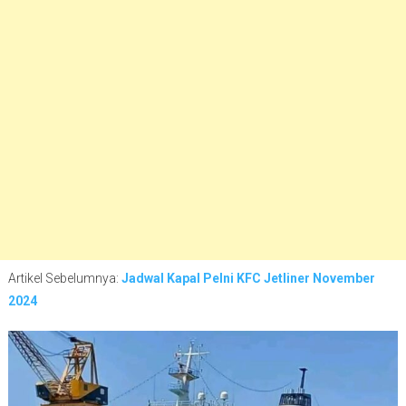
Artikel Sebelumnya:
Jadwal Kapal Pelni KFC Jetliner November
2024