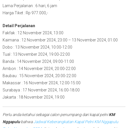
Lama Perjalanan : 6 hari, 6 jam
Harga Tiket : Rp 977.000,-
Detail Perjalanan
Fakfak : 12 November 2024, 13:00
Kaimana : 12 November 2024, 23:00 – 13 November 2024, 01:00
Dobo : 13 November 2024, 10:00-12:00
Tual : 13 November 2024, 19:00-22:00
Banda : 14 November 2024, 09:00-11:00
Ambon : 14 November 2024, 20:00-22:00
Baubau : 15 November 2024, 20:00-22:00
Makassar : 16 November 2024, 12:00-15:00
Surabaya : 17 November 2024, 16:00-18:00
Jakarta : 18 November 2024, 19:00
Perlu anda ketahui sebagai calon penumpang dari kapal pelni
KM
Nggapulu
bahwa
Jadwal Keberangkatan Kapal Pelni KM Nggapulu