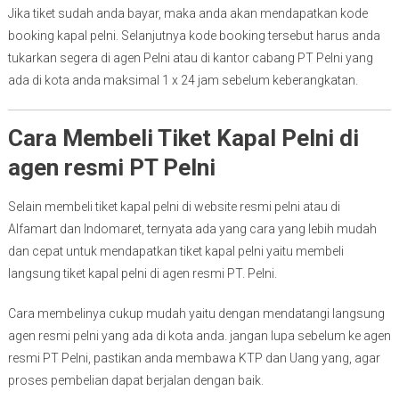
Jika tiket sudah anda bayar, maka anda akan mendapatkan kode
booking kapal pelni. Selanjutnya kode booking tersebut harus anda
tukarkan segera di agen Pelni atau di kantor cabang PT Pelni yang
ada di kota anda maksimal 1 x 24 jam sebelum keberangkatan.
Cara Membeli Tiket Kapal Pelni di
agen resmi PT Pelni
Selain membeli tiket kapal pelni di website resmi pelni atau di
Alfamart dan Indomaret, ternyata ada yang cara yang lebih mudah
dan cepat untuk mendapatkan tiket kapal pelni yaitu membeli
langsung tiket kapal pelni di agen resmi PT. Pelni.
Cara membelinya cukup mudah yaitu dengan mendatangi langsung
agen resmi pelni yang ada di kota anda. jangan lupa sebelum ke agen
resmi PT Pelni, pastikan anda membawa KTP dan Uang yang, agar
proses pembelian dapat berjalan dengan baik.