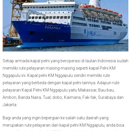
Setiap armada kapal pelni yang beroperasi di lautan Indonesia sudah
memiliki rute pelayaran masing-masing seperti kapal Pelni KM
Nggapulu ini. Kapal pelni KM Nggapulu sendiri memiliki rute
pelayaran yang berbeda dengan kapal pelni lainnya. Adapun rute
pelayaran Kapal Pelni KM Nggapulu yaitu Makassar, Bau-bau,
Ambon, Banda Naira, Tual, dobo, Kaimana, Fak-fak, Surabaya dan
Jakarta.
Bagi anda yang ingin bepergian ke salah satu daerah yang
merupakan rute pelayaran dari kapal pelni KM Nggapulu, anda bisa