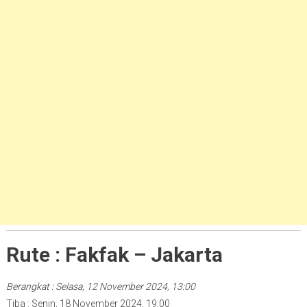
Rute : Fakfak – Jakarta
Berangkat : Selasa, 12 November 2024, 13:00
Tiba : Senin, 18 November 2024, 19:00