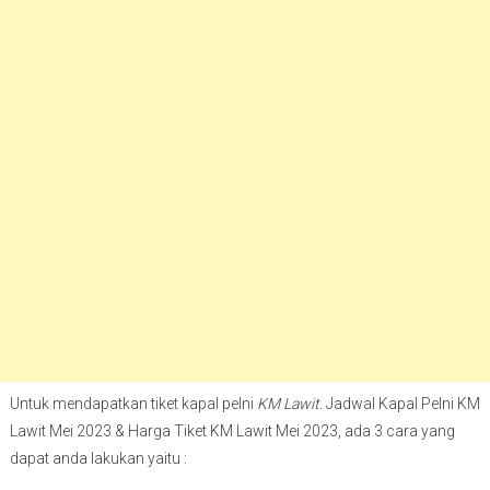
Untuk mendapatkan tiket kapal pelni
KM Lawit
. Jadwal Kapal Pelni KM
Lawit Mei 2023 & Harga Tiket KM Lawit Mei 2023, ada 3 cara yang
dapat anda lakukan yaitu :