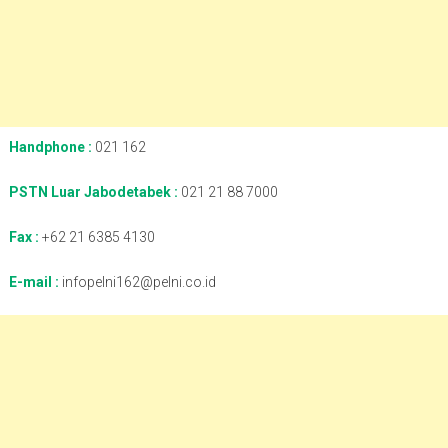
Handphone :
021 162
PSTN Luar Jabodetabek :
021 21 88 7000
Fax :
+62 21 6385 4130
E-mail :
infopelni162@pelni.co.id