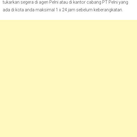
tukarkan segera di agen Pelni atau di kantor cabang PT Pelni yang
ada di kota anda maksimal 1 x 24 jam sebelum keberangkatan.