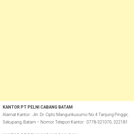
KANTOR PT PELNI CABANG BATAM
Alamat Kantor : Jln. Dr. Cipto Mangunkusumo No.4 Tanjung Pinggir,
Sekupang, Batam – Nomor Telepon Kantor : 0778-321070, 322181