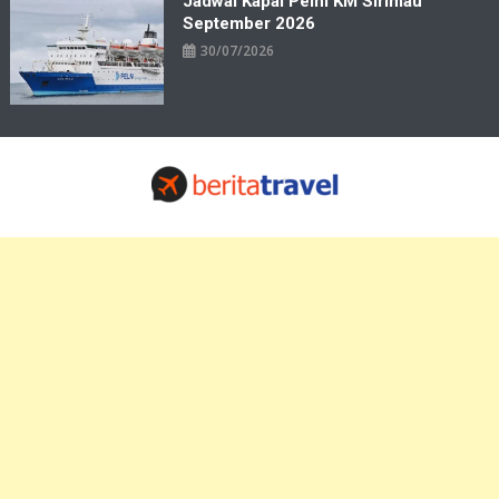
Jadwal Kapal Pelni KM Sirimau
September 2026
30/07/2026
Travelbiz
Situs Informasi Destinasi Wisata Resep Makanan, Kuliner, Jadwal
Tiket Pelni Ferry Kereta Lengkap