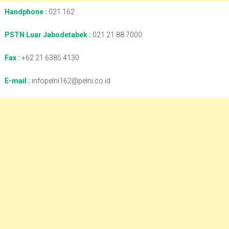
Handphone :
021 162
PSTN Luar Jabodetabek :
021 21 88 7000
Fax :
+62 21 6385 4130
E-mail :
infopelni162@pelni.co.id