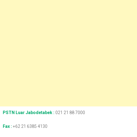
PSTN Luar Jabodetabek :
021 21 88 7000
Fax :
+62 21 6385 4130