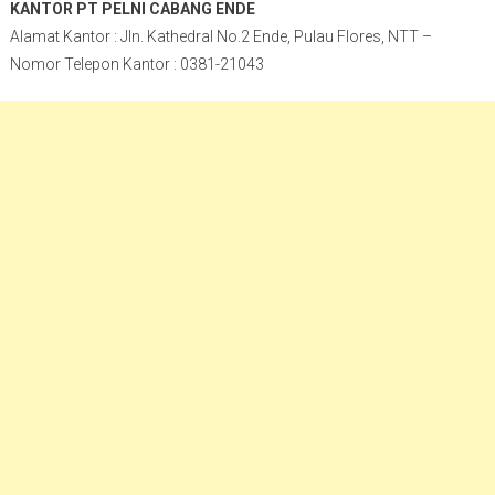
KANTOR PT PELNI CABANG ENDE
Alamat Kantor : Jln. Kathedral No.2 Ende, Pulau Flores, NTT –
Nomor Telepon Kantor : 0381-21043