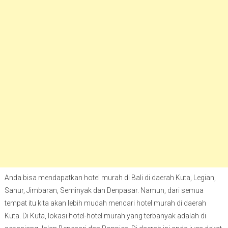
Anda bisa mendapatkan hotel murah di Bali di daerah Kuta, Legian,
Sanur, Jimbaran, Seminyak dan Denpasar. Namun, dari semua
tempat itu kita akan lebih mudah mencari hotel murah di daerah
Kuta. Di Kuta, lokasi hotel-hotel murah yang terbanyak adalah di