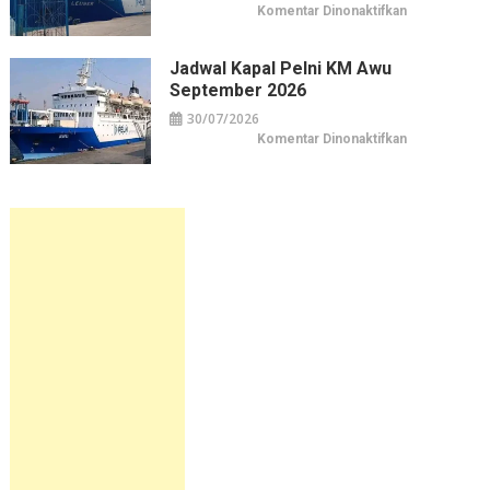
Pusat
pada
Komentar Dinonaktifkan
Kuliner
Jadwal
&
Kapal
Belanja
Pelni
Jakarta
KM
Jadwal Kapal Pelni KM Awu
Leuser
September 2026
September
2026
30/07/2026
pada
Komentar Dinonaktifkan
Jadwal
Kapal
Pelni
KM
Awu
September
2026