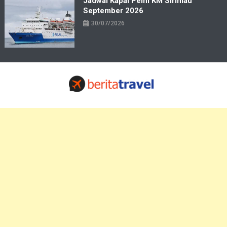
Jadwal Kapal Pelni KM Sirimau
September 2026
30/07/2026
Travelbiz
Situs Informasi Destinasi Wisata Resep Makanan, Kuliner, Jadwal
Tiket Pelni Ferry Kereta Lengkap