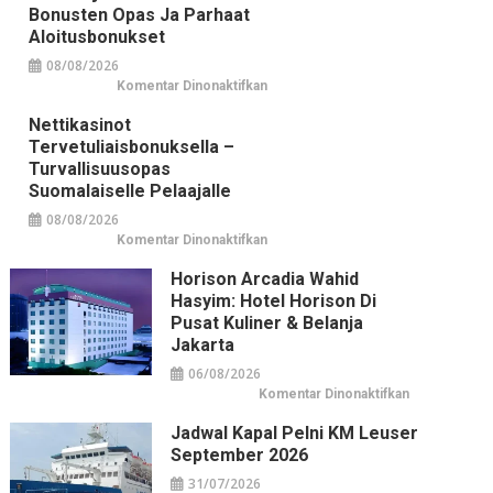
Bonusten Opas Ja Parhaat
Aloitusbonukset
08/08/2026
pada
Komentar Dinonaktifkan
Aloittelijoiden
nettikasinot:
Nettikasinot
bonusten
opas
Tervetuliaisbonuksella –
ja
parhaat
Turvallisuusopas
aloitusbonukset
Suomalaiselle Pelaajalle
08/08/2026
pada
Komentar Dinonaktifkan
Nettikasinot
tervetuliaisbonuksella
Horison Arcadia Wahid
–
turvallisuusopas
Hasyim: Hotel Horison Di
suomalaiselle
pelaajalle
Pusat Kuliner & Belanja
Jakarta
06/08/2026
pada
Komentar Dinonaktifkan
Horison
Arcadia
Jadwal Kapal Pelni KM Leuser
Wahid
Hasyim:
September 2026
Hotel
Horison
31/07/2026
di