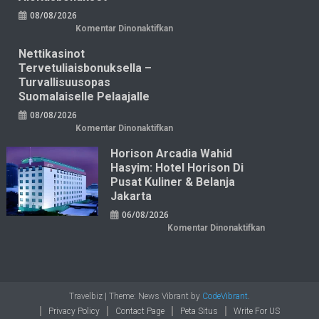
08/08/2026
pada
Komentar Dinonaktifkan
Aloittelijoiden
nettikasinot:
Nettikasinot
bonusten
opas
Tervetuliaisbonuksella –
ja
parhaat
Turvallisuusopas
aloitusbonukset
Suomalaiselle Pelaajalle
08/08/2026
pada
Komentar Dinonaktifkan
Nettikasinot
tervetuliaisbonuksella
Horison Arcadia Wahid
–
turvallisuusopas
Hasyim: Hotel Horison Di
suomalaiselle
pelaajalle
Pusat Kuliner & Belanja
Jakarta
06/08/2026
pada
Komentar Dinonaktifkan
Horison
Arcadia
Wahid
Hasyim:
Hotel
Horison
di
Pusat
Travelbiz
|
Theme: News Vibrant by
CodeVibrant
.
Kuliner
Privacy Policy
Contact Page
Peta Situs
Write For US
&