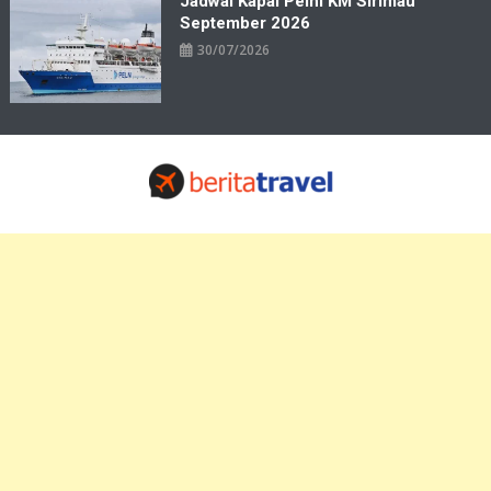
Jadwal Kapal Pelni KM Sirimau
September 2026
30/07/2026
Travelbiz
Situs Informasi Destinasi Wisata Resep Makanan, Kuliner, Jadwal
Tiket Pelni Ferry Kereta Lengkap