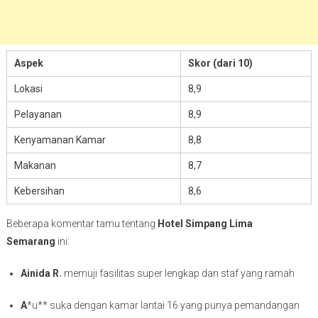
Aspek
Skor (dari 10)
Lokasi
8,9
Pelayanan
8,9
Kenyamanan Kamar
8,8
Makanan
8,7
Kebersihan
8,6
Beberapa komentar tamu tentang
Hotel Simpang Lima
Semarang
ini:
Ainida R.
memuji fasilitas super lengkap dan staf yang ramah
A
*u** suka dengan kamar lantai 16 yang punya pemandangan