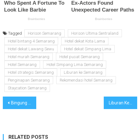
Tagged
Horison Semarang
Horison Ultima Sentraland
Hotel bintang 4 Semarang
Hotel dekat Kota Lama
Hotel dekat Lawang Sewu
Hotel dekat Simpang Lima
Hotel murah Semarang
Hotel pusat Semarang
Hotel Semarang
Hotel Simpang Lima Semarang
Hotel strategis Semarang
Liburan ke Semarang
Penginapan Semarang
Rekomendasi hotel Semarang
Staycation Semarang
Navigasi
Bingung Cari Hotel Jakarta Dekat Ragunan? Horison vs Hotel Budget, Mana yang Lebih Oke?
Liburan Keluarga Besar ke Puncak? Ini Solusi Sewa Mobil Jakarta dengan Harga Bersahabat
pos
RELATED POSTS