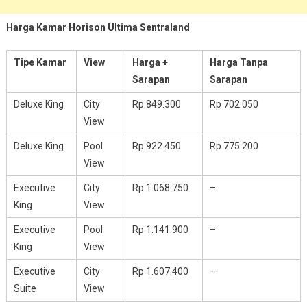
Harga Kamar Horison Ultima Sentraland
Tipe Kamar
View
Harga +
Harga Tanpa
Sarapan
Sarapan
Deluxe King
City
Rp 849.300
Rp 702.050
View
Deluxe King
Pool
Rp 922.450
Rp 775.200
View
Executive
City
Rp 1.068.750
–
King
View
Executive
Pool
Rp 1.141.900
–
King
View
Executive
City
Rp 1.607.400
–
Suite
View