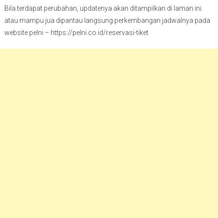
Bila terdapat perubahan, updatenya akan ditampilkan di laman ini.
atau mampu jua dipantau langsung perkembangan jadwalnya pada
website pelni – https://pelni.co.id/reservasi-tiket