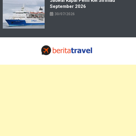
Jadwal Kapal Pelni KM Sirimau
September 2026
30/07/2026
Travelbiz
Situs Informasi Destinasi Wisata Resep Makanan, Kuliner, Jadwal
Tiket Pelni Ferry Kereta Lengkap