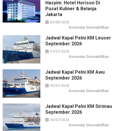
Hasyim: Hotel Horison Di
Pusat Kuliner & Belanja
Jakarta
06/08/2026
pada
Komentar Dinonaktifkan
Horison
Arcadia
Jadwal Kapal Pelni KM Leuser
Wahid
Hasyim:
September 2026
Hotel
Horison
31/07/2026
di
Pusat
pada
Komentar Dinonaktifkan
Kuliner
Jadwal
&
Kapal
Belanja
Pelni
Jakarta
KM
Jadwal Kapal Pelni KM Awu
Leuser
September 2026
September
2026
30/07/2026
pada
Komentar Dinonaktifkan
Jadwal
Kapal
Pelni
KM
Jadwal Kapal Pelni KM Sirimau
Awu
September 2026
September
2026
30/07/2026
pada
Komentar Dinonaktifkan
Jadwal