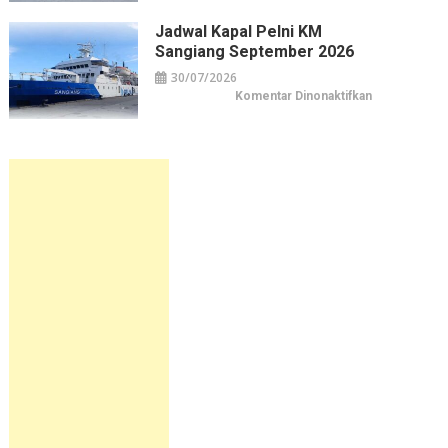
Kapal
Pelni
KM
Jadwal Kapal Pelni KM
Sirimau
Sangiang September 2026
September
2026
30/07/2026
pada
Komentar Dinonaktifkan
Jadwal
Kapal
Pelni
KM
Sangiang
September
2026