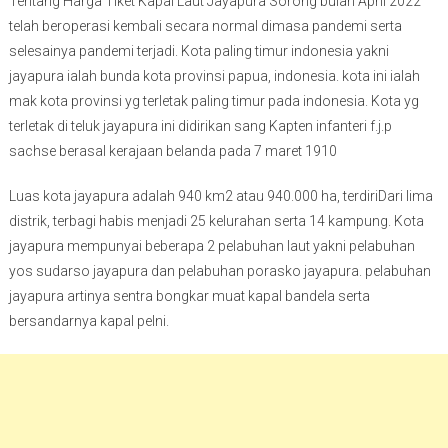
Tentang Harga Tiket Kapal Laut Jayapura Sorong bulan April 2022
telah beroperasi kembali secara normal dimasa pandemi serta
selesainya pandemi terjadi. Kota paling timur indonesia yakni
jayapura ialah bunda kota provinsi papua, indonesia. kota ini ialah
mak kota provinsi yg terletak paling timur pada indonesia. Kota yg
terletak di teluk jayapura ini didirikan sang Kapten infanteri f.j.p
sachse berasal kerajaan belanda pada 7 maret 1910
Luas kota jayapura adalah 940 km2 atau 940.000 ha, terdiriDari lima
distrik, terbagi habis menjadi 25 kelurahan serta 14 kampung. Kota
jayapura mempunyai beberapa 2 pelabuhan laut yakni pelabuhan
yos sudarso jayapura dan pelabuhan porasko jayapura. pelabuhan
jayapura artinya sentra bongkar muat kapal bandela serta
bersandarnya kapal pelni.