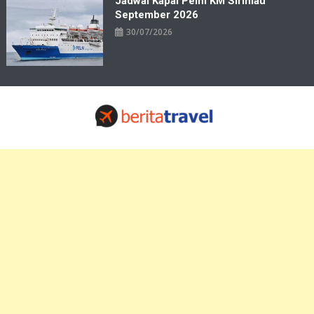
Jadwal Kapal Pelni KM Sirimau
September 2026
30/07/2026
Travelbiz
Situs Informasi Destinasi Wisata Resep Makanan, Kuliner, Jadwal
Tiket Pelni Ferry Kereta Lengkap