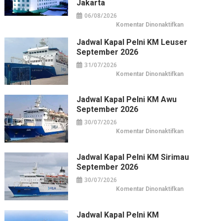
Jakarta
06/08/2026
pada
Komentar Dinonaktifkan
Horison
Arcadia
Jadwal Kapal Pelni KM Leuser
Wahid
Hasyim:
September 2026
Hotel
Horison
31/07/2026
di
Pusat
pada
Komentar Dinonaktifkan
Kuliner
Jadwal
&
Kapal
Belanja
Pelni
Jakarta
KM
Jadwal Kapal Pelni KM Awu
Leuser
September 2026
September
2026
30/07/2026
pada
Komentar Dinonaktifkan
Jadwal
Kapal
Pelni
KM
Jadwal Kapal Pelni KM Sirimau
Awu
September 2026
September
2026
30/07/2026
pada
Komentar Dinonaktifkan
Jadwal
Kapal
Pelni
KM
Jadwal Kapal Pelni KM
Sirimau