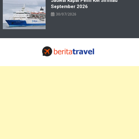
Jadwal Kapal Pelni KM Sirimau
September 2026
30/07/2026
Travelbiz
Situs Informasi Destinasi Wisata Resep Makanan, Kuliner, Jadwal
Tiket Pelni Ferry Kereta Lengkap