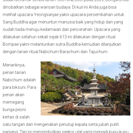
dinobatkan sebagai warisan budaya. Di kuil ini Anda juga bisa
melihat upacara Yeongsanjae yakni upacara persembahan untuk
Sang Buddha agar menuntun manusia baik yang hidup dan yang
sudah tiada menuju kedamaian dan pencerahan. Upacara yang
dilakukan setahun sekali sejak 613 ini dilakukan dengan ritual
Bompae yakni melantunkan sutra Buddha kemudian dilanjutkan
dengan tarian ritual Nabichum Barachum dan Tajuchum.
Menariknya,
penari tarian
Nabichum adalah
para biksuni. Para
penari akan
memegang
bunga peoni
kertas di salah
satu tangan dan mengenakan penutup kepala serta jubah putih
panjang. Tari ini mensimbolkan seekor ulat yang menjadi kupu-kupu.