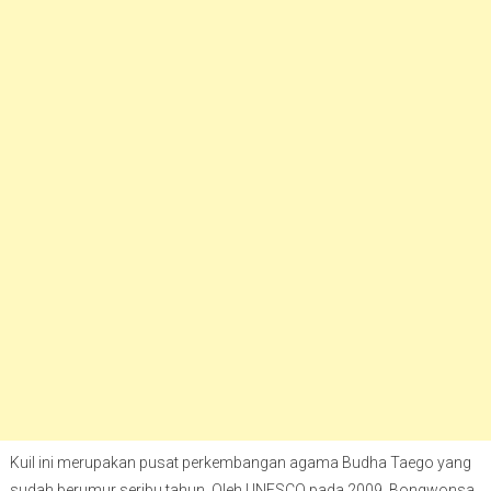
Kuil ini merupakan pusat perkembangan agama Budha Taego yang
sudah berumur seribu tahun. Oleh UNESCO pada 2009, Bongwonsa