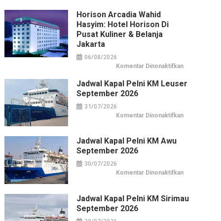
Horison Arcadia Wahid
Hasyim: Hotel Horison Di
Pusat Kuliner & Belanja
Jakarta
06/08/2026
pada
Komentar Dinonaktifkan
Horison
Arcadia
Jadwal Kapal Pelni KM Leuser
Wahid
Hasyim:
September 2026
Hotel
Horison
31/07/2026
di
Pusat
pada
Komentar Dinonaktifkan
Kuliner
Jadwal
&
Kapal
Belanja
Pelni
Jakarta
KM
Jadwal Kapal Pelni KM Awu
Leuser
September 2026
September
2026
30/07/2026
pada
Komentar Dinonaktifkan
Jadwal
Kapal
Pelni
KM
Jadwal Kapal Pelni KM Sirimau
Awu
September 2026
September
2026