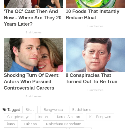
Tagged
Biksu
Bongwonsa
Buddhisme
Gongdeokgye
indah
Korea Selatan
Kuil Bongwon
kuno
Lukisan
Nabichum Barachum