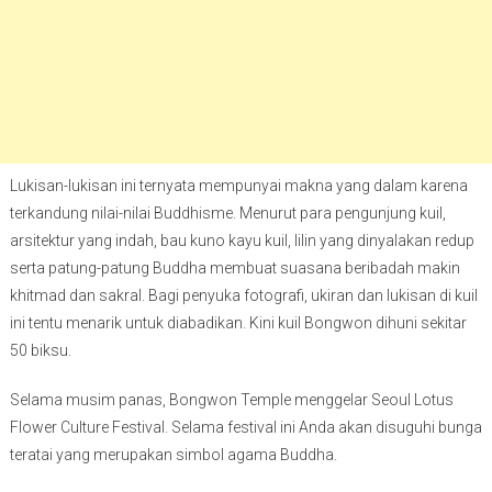
Lukisan-lukisan ini ternyata mempunyai makna yang dalam karena
terkandung nilai-nilai Buddhisme. Menurut para pengunjung kuil,
arsitektur yang indah, bau kuno kayu kuil, lilin yang dinyalakan redup
serta patung-patung Buddha membuat suasana beribadah makin
khitmad dan sakral. Bagi penyuka fotografi, ukiran dan lukisan di kuil
ini tentu menarik untuk diabadikan. Kini kuil Bongwon dihuni sekitar
50 biksu.
Selama musim panas, Bongwon Temple menggelar Seoul Lotus
Flower Culture Festival. Selama festival ini Anda akan disuguhi bunga
teratai yang merupakan simbol agama Buddha.