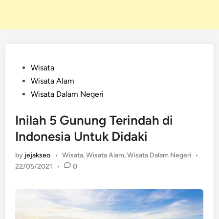
Posted
Wisata
in
Wisata Alam
Wisata Dalam Negeri
Inilah 5 Gunung Terindah di
Indonesia Untuk Didaki
Posted
by
jejakseo
•
Wisata
,
Wisata Alam
,
Wisata Dalam Negeri
•
in
22/05/2021
•
0