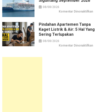
Siguntang September 2026
September
2026
08/08/2026
pada
Komentar Dinonaktifkan
Jadwal
Kapal
Pelni
KM
Pindahan Apartemen Tanpa
Bukit
Kaget Listrik & Air: 5 Hal Yang
Siguntang
September
Sering Terlupakan
2026
08/08/2026
pada
Komentar Dinonaktifkan
Pindahan
Apartemen
tanpa
Kaget
Listrik
&
Air:
5
Hal
yang
Sering
Terlupakan