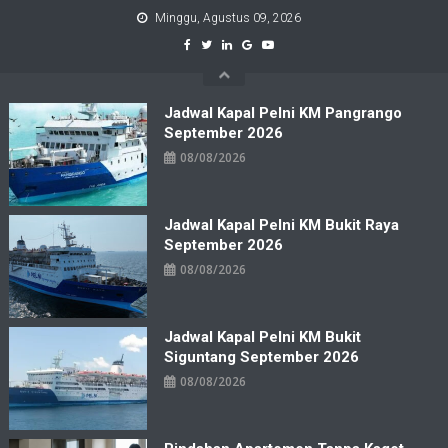
Skip
Minggu, Agustus 09, 2026
to
content
Jadwal Kapal Pelni KM Pangrango
September 2026
08/08/2026
Jadwal Kapal Pelni KM Bukit Raya
September 2026
08/08/2026
Jadwal Kapal Pelni KM Bukit
Siguntang September 2026
08/08/2026