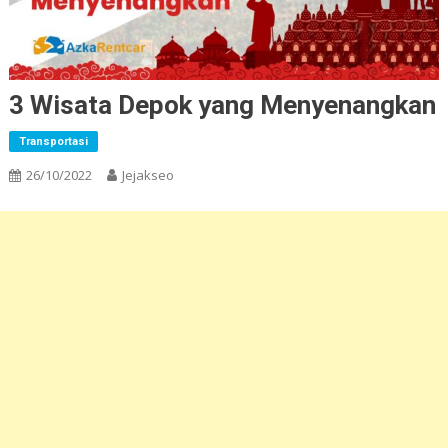
3 Wisata Depok yang Menyenangkan
Transportasi
26/10/2022
Jejakseo