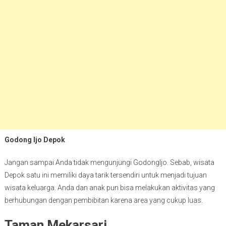
Godong Ijo Depok
Jangan sampai Anda tidak mengunjungi GodongIjo. Sebab, wisata
Depok satu ini memiliki daya tarik tersendiri untuk menjadi tujuan
wisata keluarga. Anda dan anak pun bisa melakukan aktivitas yang
berhubungan dengan pembibitan karena area yang cukup luas.
Taman Mekarsari