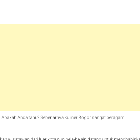
 Apakah Anda tahu? Sebenarnya kuliner Bogor sangat beragam
hkan wisatawan dari luar kota pun bela-belain datang untuk menghabisk