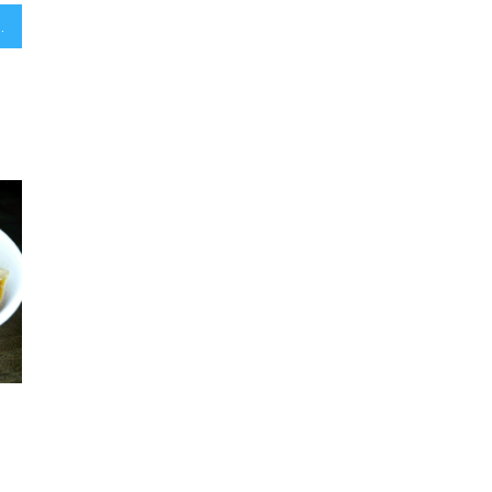
 Kuahnya Sedap