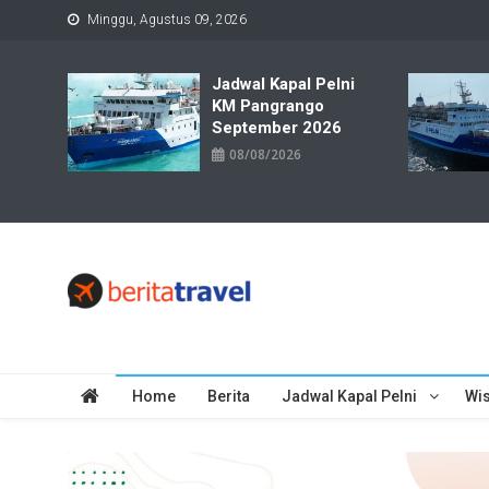
Skip
Minggu, Agustus 09, 2026
to
content
Jadwal Kapal Pelni
KM Pangrango
September 2026
08/08/2026
Travelbiz
Situs Informasi Destinasi Wisata Resep Makanan, Kuliner, Jad
Home
Berita
Jadwal Kapal Pelni
Wis