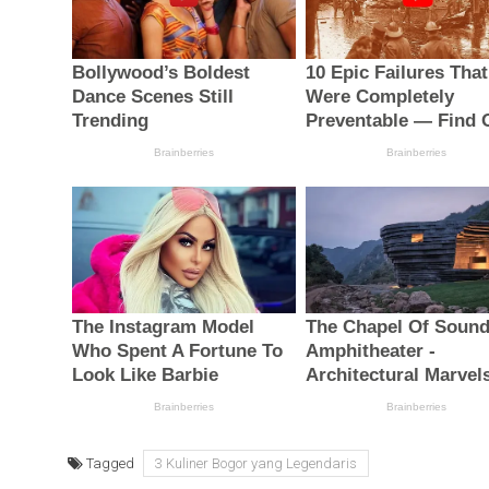
Tagged
3 Kuliner Bogor yang Legendaris