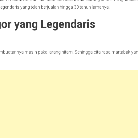
 legendaris yang telah berjualan hingga 30 tahun lamanya!
ogor yang Legendaris
mbuatannya masih pakai arang hitam. Sehingga cita rasa martabak ya