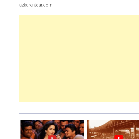
azkarentcar.com.