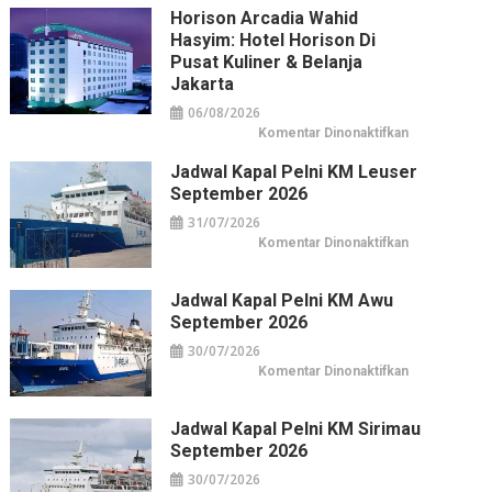
Horison Arcadia Wahid
Hasyim: Hotel Horison Di
Pusat Kuliner & Belanja
Jakarta
06/08/2026
pada
Komentar Dinonaktifkan
Horison
Arcadia
Jadwal Kapal Pelni KM Leuser
Wahid
Hasyim:
September 2026
Hotel
Horison
31/07/2026
di
Pusat
pada
Komentar Dinonaktifkan
Kuliner
Jadwal
&
Kapal
Belanja
Pelni
Jakarta
KM
Jadwal Kapal Pelni KM Awu
Leuser
September 2026
September
2026
30/07/2026
pada
Komentar Dinonaktifkan
Jadwal
Kapal
Pelni
KM
Jadwal Kapal Pelni KM Sirimau
Awu
September 2026
September
2026
30/07/2026