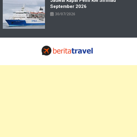
Jadwal Kapal Pelni KM Sirimau
September 2026
30/07/2026
Travelbiz
Situs Informasi Destinasi Wisata Resep Makanan, Kuliner, Jadwal
Tiket Pelni Ferry Kereta Lengkap