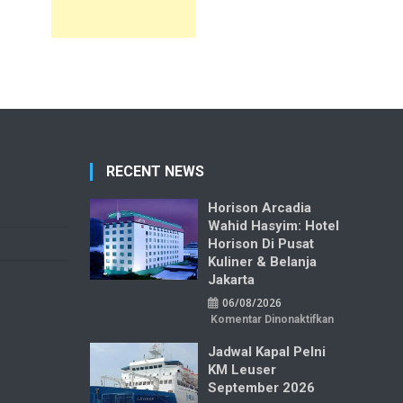
RECENT NEWS
Horison Arcadia
Wahid Hasyim: Hotel
Horison Di Pusat
Kuliner & Belanja
Jakarta
06/08/2026
pada
Komentar Dinonaktifkan
Horison
Arcadia
Jadwal Kapal Pelni
Wahid
Hasyim:
KM Leuser
Hotel
Horison
September 2026
di