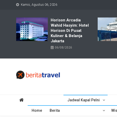
Skip
Kamis, Agustus 06, 2026
to
content
Horison Arcadia
Wahid Hasyim: Hotel
Horison Di Pusat
Kuliner & Belanja
Jakarta
06/08/2026
Travelbiz
Situs Informasi Destinasi Wisata Resep Makanan, Kuliner, Jad
Jadwal Kapal Pelni
Home
Berita
Wis