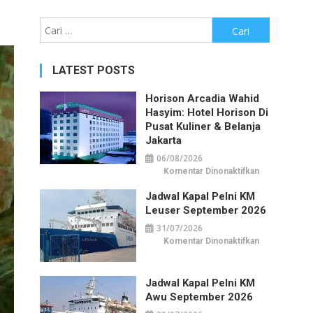
Cari
untuk:
LATEST POSTS
Horison Arcadia Wahid
Hasyim: Hotel Horison Di
Pusat Kuliner & Belanja
Jakarta
06/08/2026
pada
Komentar Dinonaktifkan
Horison
Arcadia
Jadwal Kapal Pelni KM
Wahid
Hasyim:
Leuser September 2026
Hotel
Horison
31/07/2026
di
Pusat
pada
Komentar Dinonaktifkan
Kuliner
Jadwal
&
Kapal
Belanja
Pelni
Jakarta
KM
Jadwal Kapal Pelni KM
Leuser
September
Awu September 2026
2026