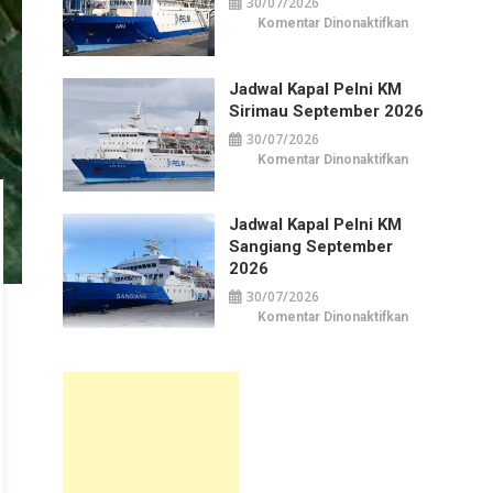
30/07/2026
pada
Komentar Dinonaktifkan
Jadwal
Kapal
Pelni
KM
Jadwal Kapal Pelni KM
Awu
September
Sirimau September 2026
2026
30/07/2026
pada
Komentar Dinonaktifkan
Jadwal
Kapal
Pelni
KM
Jadwal Kapal Pelni KM
Sirimau
September
Sangiang September
2026
2026
30/07/2026
pada
Komentar Dinonaktifkan
Jadwal
Kapal
Pelni
KM
Sangiang
September
2026