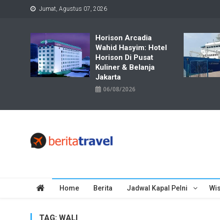
Skip
Jumat, Agustus 07, 2026
to
content
Horison Arcadia
Wahid Hasyim: Hotel
Horison Di Pusat
Kuliner & Belanja
Jakarta
06/08/2026
Travelbiz
Situs Informasi Destinasi Wisata Resep Makanan, Kuliner, Jad
Home
Berita
Jadwal Kapal Pelni
Wis
TAG:
WALI