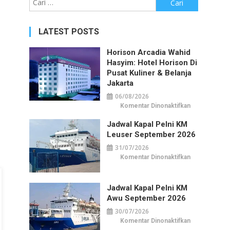
untuk:
LATEST POSTS
Horison Arcadia Wahid
Hasyim: Hotel Horison Di
Pusat Kuliner & Belanja
Jakarta
06/08/2026
pada
Komentar Dinonaktifkan
Horison
Arcadia
Jadwal Kapal Pelni KM
Wahid
Hasyim:
Leuser September 2026
Hotel
Horison
31/07/2026
di
Pusat
pada
Komentar Dinonaktifkan
Kuliner
Jadwal
&
Kapal
Belanja
Pelni
Jakarta
KM
Jadwal Kapal Pelni KM
Leuser
September
Awu September 2026
2026
30/07/2026
pada
Komentar Dinonaktifkan
Jadwal