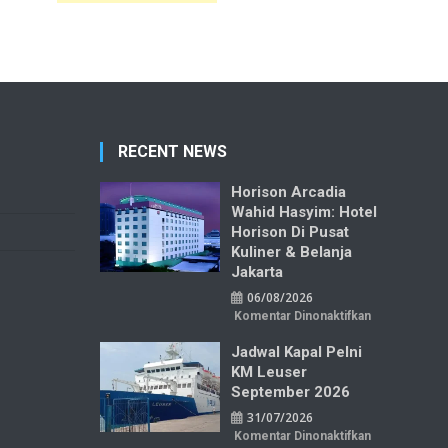
RECENT NEWS
Horison Arcadia
Wahid Hasyim: Hotel
Horison Di Pusat
Kuliner & Belanja
Jakarta
06/08/2026
pada
Komentar Dinonaktifkan
Horison
Arcadia
Jadwal Kapal Pelni
Wahid
Hasyim:
KM Leuser
Hotel
Horison
September 2026
di
Pusat
31/07/2026
Kuliner
&
pada
Komentar Dinonaktifkan
Belanja
Jadwal