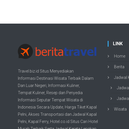
LINK
Home
Berita
Travel.biz.id Situs Menyediakan
Jadwal K
Informasi
Destinasi Wisata
Terbaik Dalam
Dan Luar Negeri, Informasi Kuliner,
Jadwal
Tempat
Kuliner
, Resep dan Penyedia
Jadwal
Informasi Seputar Tempat
Wisata
di
Indonesia Secara Update,
Harga Tiket Kapal
Wisata
Pelni
, Akses Transportasi dan
Jadwal Kapal
Pelni
, Kapal Ferry,
Hotel.co.id Situs Cari Hotel
Murah Terbaik
Serta Jadwal Kereta Lengkap