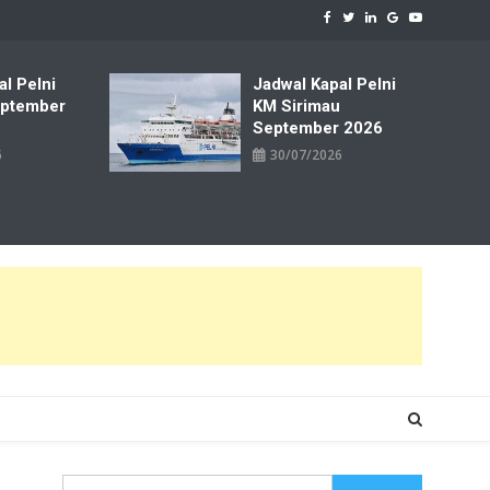
al Pelni
Jadwal Kapal Pelni
ptember
KM Sirimau
September 2026
6
30/07/2026
Cari