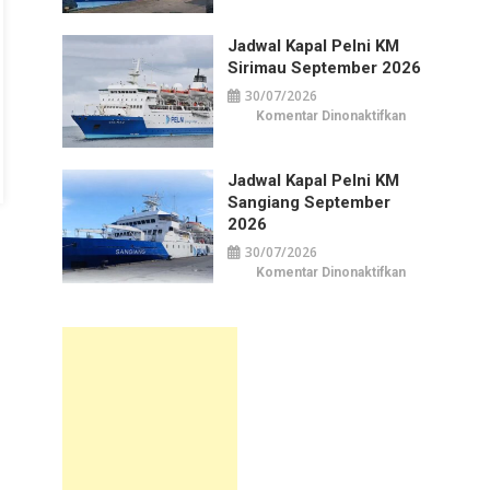
Kapal
Pelni
KM
Jadwal Kapal Pelni KM
Awu
September
Sirimau September 2026
2026
30/07/2026
pada
Komentar Dinonaktifkan
Jadwal
Kapal
Pelni
KM
Jadwal Kapal Pelni KM
Sirimau
September
Sangiang September
2026
2026
30/07/2026
pada
Komentar Dinonaktifkan
Jadwal
Kapal
Pelni
KM
Sangiang
September
2026