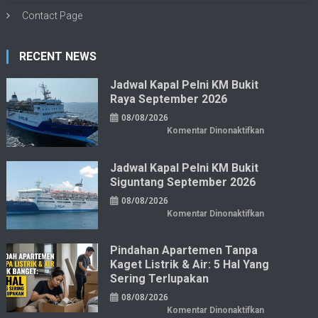
Contact Page
RECENT NEWS
Jadwal Kapal Pelni KM Bukit
Raya September 2026
08/08/2026
pada
Komentar Dinonaktifkan
Jadwal
Kapal
Pelni
KM
Jadwal Kapal Pelni KM Bukit
Bukit
Siguntang September 2026
Raya
September
2026
08/08/2026
pada
Komentar Dinonaktifkan
Jadwal
Kapal
Pelni
KM
Pindahan Apartemen Tanpa
Bukit
Kaget Listrik & Air: 5 Hal Yang
Siguntang
September
Sering Terlupakan
2026
08/08/2026
pada
Komentar Dinonaktifkan