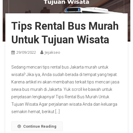
Tips Rental Bus Murah
Untuk Tujuan Wisata
29/09/2022
Jejakseo
Sedang mencari tips rental bus Jakarta murah untuk
wisata? Jika iya, Anda sudah berada di tempat yang tepat.
Karena artikel ini akan membahas terkait tips mencari jasa
sewa bus murah di Jakarta. Yuk scroll ke bawah untuk
penjelasan lengkapnya! Tips Rental Bus Murah Untuk
Tujuan Wisata Agar perjalanan wisata Anda dan keluarga
semakin hemat, berikut […]
Continue Reading