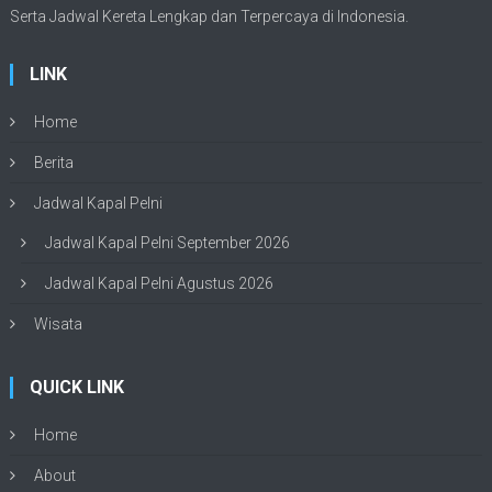
Serta Jadwal Kereta Lengkap dan Terpercaya di Indonesia.
LINK
Home
Berita
Jadwal Kapal Pelni
Jadwal Kapal Pelni September 2026
Jadwal Kapal Pelni Agustus 2026
Wisata
QUICK LINK
Home
About