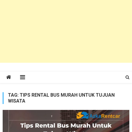
TAG:
TIPS RENTAL BUS MURAH UNTUK TUJUAN
WISATA