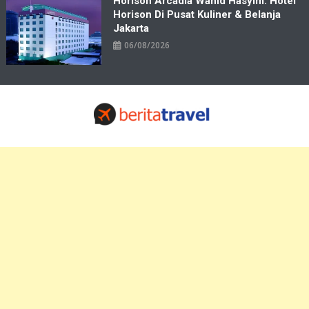
Horison Arcadia Wahid Hasyim: Hotel
Horison Di Pusat Kuliner & Belanja
Jakarta
06/08/2026
Travelbiz
Situs Informasi Destinasi Wisata Resep Makanan, Kuliner, Jadwal
Tiket Pelni Ferry Kereta Lengkap