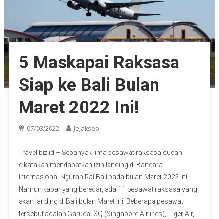
5 Maskapai Raksasa
Siap ke Bali Bulan
Maret 2022 Ini!
07/03/2022
Jejakseo
Travel.biz.id – Sebanyak lima pesawat raksasa sudah
dikatakan mendapatkan izin landing di Bandara
Internasional Ngurah Rai Bali pada bulan Maret 2022 ini.
Namun kabar yang beredar, ada 11 pesawat raksasa yang
akan landing di Bali bulan Maret ini. Beberapa pesawat
tersebut adalah Garuda, SQ (Singapore Airlines), Tiger Air,