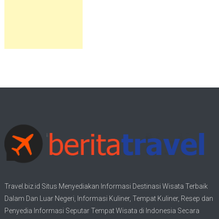
Travel.biz.id Situs Menyediakan Informasi
Destinasi Wisata
Terbaik
Dalam Dan Luar Negeri, Informasi Kuliner, Tempat
Kuliner
, Resep dan
Penyedia Informasi Seputar Tempat
Wisata
di Indonesia Secara