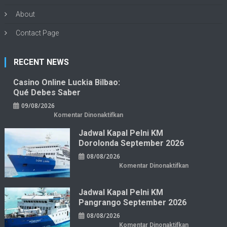
About
Contact Page
RECENT NEWS
Casino Online Luckia Bilbao:
Qué Debes Saber
09/08/2026
pada
Komentar Dinonaktifkan
Casino
online
Jadwal Kapal Pelni KM
Luckia
Bilbao:
Dorolonda September 2026
qué
debes
08/08/2026
saber
pada
Komentar Dinonaktifkan
Jadwal
Kapal
Pelni
KM
Jadwal Kapal Pelni KM
Dorolonda
Pangrango September 2026
September
2026
08/08/2026
pada
Komentar Dinonaktifkan