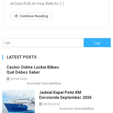
Jet Asia, KLM, Air Asia, Batik Air, […]
Continue Reading
Cari
untuk:
LATEST POSTS
Casino Online Luckia Bilbao:
Qué Debes Saber
09/08/2026
pada
Komentar Dinonaktifkan
Casino
online
Jadwal Kapal Pelni KM
Luckia
Bilbao:
Dorolonda September 2026
qué
debes
08/08/2026
saber
pada
Komentar Dinonaktifkan
Jadwal