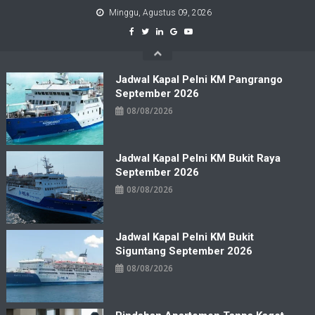
Skip
Minggu, Agustus 09, 2026
to
content
Jadwal Kapal Pelni KM Pangrango
September 2026
08/08/2026
Jadwal Kapal Pelni KM Bukit Raya
September 2026
08/08/2026
Jadwal Kapal Pelni KM Bukit
Siguntang September 2026
08/08/2026