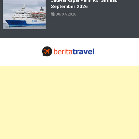
Jadwal Kapal Pelni KM Sirimau
September 2026
30/07/2026
Travelbiz
Situs Informasi Destinasi Wisata Resep Makanan, Kuliner, Jadwal
Tiket Pelni Ferry Kereta Lengkap