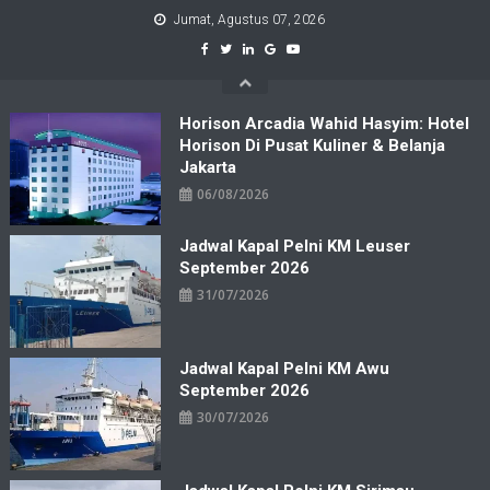
Skip
Jumat, Agustus 07, 2026
to
content
Horison Arcadia Wahid Hasyim: Hotel
Horison Di Pusat Kuliner & Belanja
Jakarta
06/08/2026
Jadwal Kapal Pelni KM Leuser
September 2026
31/07/2026
Jadwal Kapal Pelni KM Awu
September 2026
30/07/2026