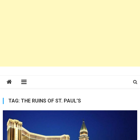
TAG:
THE RUINS OF ST. PAUL’S