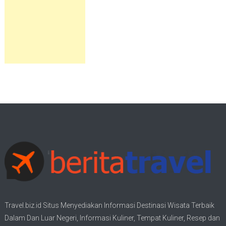
Travel.biz.id Situs Menyediakan Informasi
Destinasi Wisata
Terbaik
Dalam Dan Luar Negeri, Informasi Kuliner, Tempat
Kuliner
, Resep dan