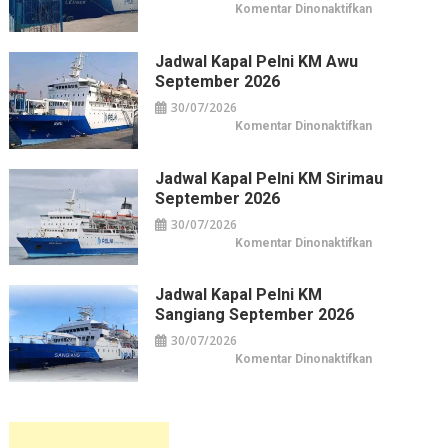
Pusat
pada
Komentar Dinonaktifkan
Kuliner
Jadwal
&
Kapal
Belanja
Pelni
Jakarta
KM
Jadwal Kapal Pelni KM Awu
Leuser
September 2026
September
2026
30/07/2026
pada
Komentar Dinonaktifkan
Jadwal
Kapal
Pelni
KM
Jadwal Kapal Pelni KM Sirimau
Awu
September 2026
September
2026
30/07/2026
pada
Komentar Dinonaktifkan
Jadwal
Kapal
Pelni
KM
Jadwal Kapal Pelni KM
Sirimau
Sangiang September 2026
September
2026
30/07/2026
pada
Komentar Dinonaktifkan
Jadwal
Kapal
Pelni
KM
Sangiang
September
2026