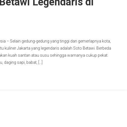
 Betawi Legendaris di
nesia – Selain gedung-gedung yang tinggi dan gemerlapnya kota,
atu kuliner Jakarta yang legendaris adalah Soto Betawi. Berbeda
akan kuah santan atau susu sehingga warnanya cukup pekat.
 daging sapi, babat, […]