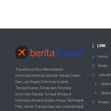
LINK
Home
Berita
Travel.biz.id Situs Menyediakan
Jadwal K
Informasi
Destinasi Wisata
Terbaik Dalam
Dan Luar Negeri, Informasi Kuliner,
Jadwal
Tempat
Kuliner
, Resep dan Penyedia
Jadwal
Informasi Seputar Tempat
Wisata
di
Indonesia Secara Update,
Harga Tiket Kapal
Wisata
Pelni
, Akses Transportasi dan
Jadwal Kapal