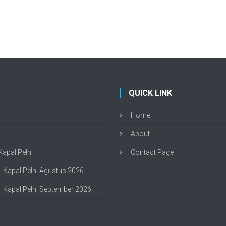
QUICK LINK
Home
About
apal Pelni
Contact Page
 Kapal Pelni Agustus 2026
 Kapal Pelni September 2026