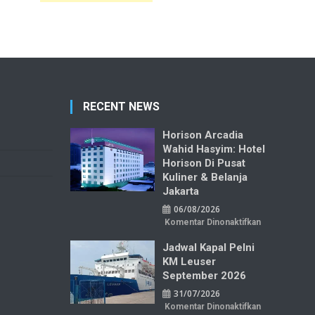
RECENT NEWS
Horison Arcadia
Wahid Hasyim: Hotel
Horison Di Pusat
Kuliner & Belanja
Jakarta
06/08/2026
pada
Komentar Dinonaktifkan
Horison
Arcadia
Jadwal Kapal Pelni
Wahid
Hasyim:
KM Leuser
Hotel
Horison
September 2026
di
Pusat
31/07/2026
Kuliner
&
pada
Komentar Dinonaktifkan
Belanja
Jadwal