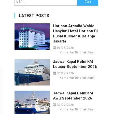
untuk:
LATEST POSTS
Horison Arcadia Wahid
Hasyim: Hotel Horison Di
Pusat Kuliner & Belanja
Jakarta
06/08/2026
pada
Komentar Dinonaktifkan
Horison
Arcadia
Jadwal Kapal Pelni KM
Wahid
Hasyim:
Leuser September 2026
Hotel
Horison
31/07/2026
di
Pusat
pada
Komentar Dinonaktifkan
Kuliner
Jadwal
&
Kapal
Belanja
Pelni
Jakarta
KM
Jadwal Kapal Pelni KM
Leuser
September
Awu September 2026
2026
30/07/2026
pada
Komentar Dinonaktifkan
Jadwal