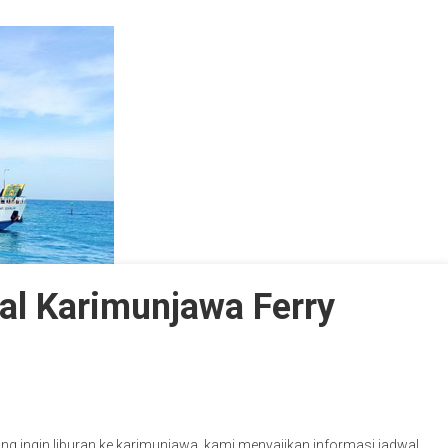
al Karimunjawa Ferry
yang ingin liburan ke karimunjawa, kami menyajikan informasi jadwal