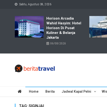
Skip
Sabtu, Agustus 08, 2026
to
content
Horison Arcadia
Wahid Hasyim: Hotel
Horison Di Pusat
Kuliner & Belanja
Jakarta
06/08/2026
Travelbiz
Situs Informasi Destinasi Wisata Resep Makanan, Kuliner, Jad
Home
Berita
Jadwal Kapal Pelni
Wis
TAG:
SIGINJAI