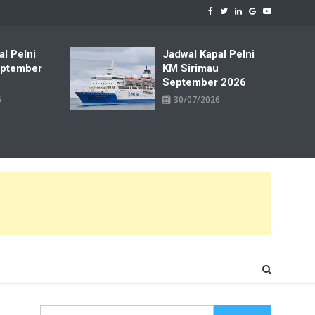
al Pelni
Jadwal Kapal Pelni
ptember
KM Sirimau
September 2026
6
30/07/2026
Cari