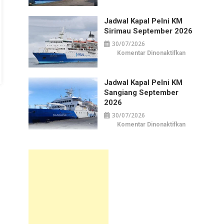
Kapal
Pelni
KM
Jadwal Kapal Pelni KM
Awu
September
Sirimau September 2026
2026
30/07/2026
pada
Komentar Dinonaktifkan
Jadwal
Kapal
Pelni
KM
Jadwal Kapal Pelni KM
Sirimau
September
Sangiang September
2026
2026
30/07/2026
pada
Komentar Dinonaktifkan
Jadwal
Kapal
Pelni
KM
Sangiang
September
2026