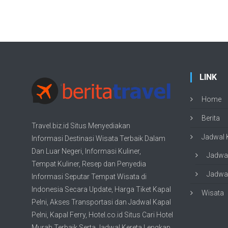
LINK
Home
Berita
Travel.biz.id Situs Menyediakan
Jadwal K
Informasi
Destinasi Wisata
Terbaik Dalam
Dan Luar Negeri, Informasi Kuliner,
Jadwal
Tempat
Kuliner
, Resep dan Penyedia
Jadwal
Informasi Seputar Tempat
Wisata
di
Indonesia Secara Update,
Harga Tiket Kapal
Wisata
Pelni
, Akses Transportasi dan
Jadwal Kapal
Pelni
, Kapal Ferry,
Hotel.co.id Situs Cari Hotel
Murah Terbaik
Serta Jadwal Kereta Lengkap