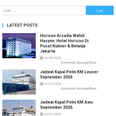
Cari
untuk:
LATEST POSTS
Horison Arcadia Wahid
Hasyim: Hotel Horison Di
Pusat Kuliner & Belanja
Jakarta
06/08/2026
pada
Komentar Dinonaktifkan
Horison
Arcadia
Jadwal Kapal Pelni KM Leuser
Wahid
Hasyim:
September 2026
Hotel
Horison
31/07/2026
di
Pusat
pada
Komentar Dinonaktifkan
Kuliner
Jadwal
&
Kapal
Belanja
Pelni
Jakarta
KM
Jadwal Kapal Pelni KM Awu
Leuser
September 2026
September
2026
30/07/2026