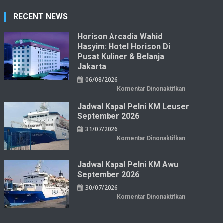
RECENT NEWS
Horison Arcadia Wahid
Hasyim: Hotel Horison Di
Pusat Kuliner & Belanja
Jakarta
06/08/2026
pada
Komentar Dinonaktifkan
Horison
Arcadia
Jadwal Kapal Pelni KM Leuser
Wahid
Hasyim:
September 2026
Hotel
Horison
31/07/2026
di
Pusat
pada
Komentar Dinonaktifkan
Kuliner
Jadwal
&
Kapal
Belanja
Pelni
Jakarta
KM
Jadwal Kapal Pelni KM Awu
Leuser
September 2026
September
2026
30/07/2026
pada
Komentar Dinonaktifkan
Jadwal
Kapal
Pelni
KM