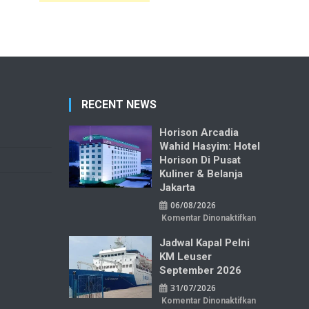
RECENT NEWS
Horison Arcadia
Wahid Hasyim: Hotel
Horison Di Pusat
Kuliner & Belanja
Jakarta
06/08/2026
pada
Komentar Dinonaktifkan
Horison
Arcadia
Jadwal Kapal Pelni
Wahid
Hasyim:
KM Leuser
Hotel
Horison
September 2026
di
Pusat
31/07/2026
Kuliner
&
pada
Komentar Dinonaktifkan
Belanja
Jadwal