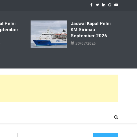
al Pelni
Jadwal Kapal Pelni
ptember
KM Sirimau
September 2026
6
30/07/2026
Cari