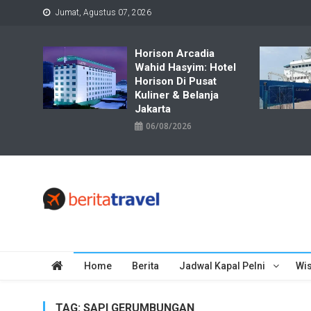
Skip
Jumat, Agustus 07, 2026
to
content
Horison Arcadia
Wahid Hasyim: Hotel
Horison Di Pusat
Kuliner & Belanja
Jakarta
06/08/2026
Travelbiz
Situs Informasi Destinasi Wisata Resep Makanan, Kuliner, Jad
Home
Berita
Jadwal Kapal Pelni
Wis
TAG:
SAPI GERUMBUNGAN