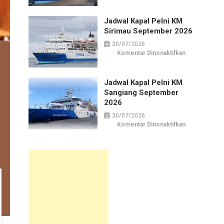
Kapal
Pelni
KM
Jadwal Kapal Pelni KM
Awu
September
Sirimau September 2026
2026
30/07/2026
pada
Komentar Dinonaktifkan
Jadwal
Kapal
Pelni
KM
Jadwal Kapal Pelni KM
Sirimau
September
Sangiang September
2026
2026
30/07/2026
pada
Komentar Dinonaktifkan
Jadwal
Kapal
Pelni
KM
Sangiang
September
2026