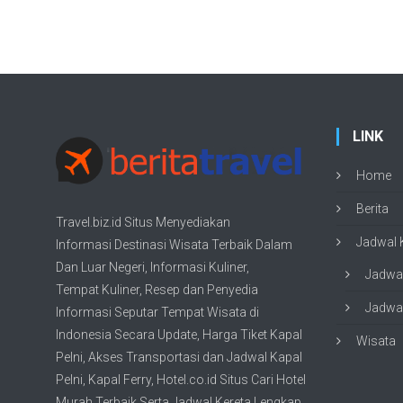
LINK
Home
Berita
Travel.biz.id Situs Menyediakan
Jadwal K
Informasi
Destinasi Wisata
Terbaik Dalam
Dan Luar Negeri, Informasi Kuliner,
Jadwal
Tempat
Kuliner
, Resep dan Penyedia
Jadwal
Informasi Seputar Tempat
Wisata
di
Indonesia Secara Update,
Harga Tiket Kapal
Wisata
Pelni
, Akses Transportasi dan
Jadwal Kapal
Pelni
, Kapal Ferry,
Hotel.co.id Situs Cari Hotel
Murah Terbaik
Serta Jadwal Kereta Lengkap