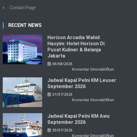
Contact Page
RECENT NEWS
Horison Arcadia Wahid
Hasyim: Hotel Horison Di
Pusat Kuliner & Belanja
Jakarta
06/08/2026
pada
Komentar Dinonaktifkan
Horison
Arcadia
Jadwal Kapal Pelni KM Leuser
Wahid
Hasyim:
September 2026
Hotel
Horison
31/07/2026
di
Pusat
pada
Komentar Dinonaktifkan
Kuliner
Jadwal
&
Kapal
Belanja
Pelni
Jakarta
KM
Jadwal Kapal Pelni KM Awu
Leuser
September 2026
September
2026
30/07/2026
pada
Komentar Dinonaktifkan