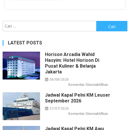
Cari
untuk:
LATEST POSTS
Horison Arcadia Wahid
Hasyim: Hotel Horison Di
Pusat Kuliner & Belanja
Jakarta
06/08/2026
pada
Komentar Dinonaktifkan
Horison
Arcadia
Jadwal Kapal Pelni KM Leuser
Wahid
Hasyim:
September 2026
Hotel
Horison
31/07/2026
di
Pusat
pada
Komentar Dinonaktifkan
Kuliner
Jadwal
&
Kapal
Belanja
Pelni
Jakarta
KM
Jadwal Kapal Pelni KM Awu