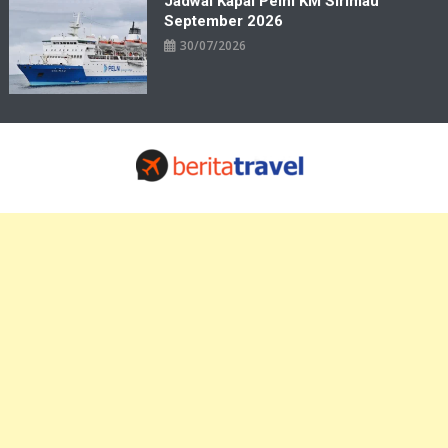
Jadwal Kapal Pelni KM Sirimau
September 2026
30/07/2026
Travelbiz
Situs Informasi Destinasi Wisata Resep Makanan, Kuliner, Jadwal
Tiket Pelni Ferry Kereta Lengkap