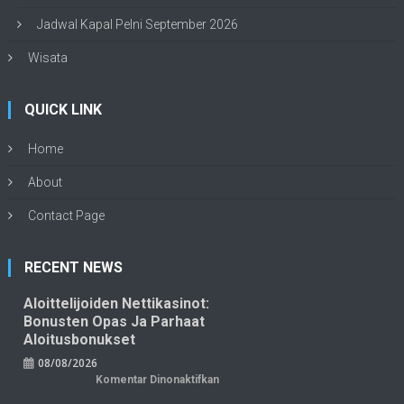
Jadwal Kapal Pelni September 2026
Wisata
QUICK LINK
Home
About
Contact Page
RECENT NEWS
Aloittelijoiden Nettikasinot:
Bonusten Opas Ja Parhaat
Aloitusbonukset
08/08/2026
pada
Komentar Dinonaktifkan
Aloittelijoiden
nettikasinot: