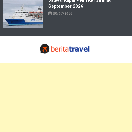
Jadwal Kapal Pelni KM Sirimau
September 2026
30/07/2026
Travelbiz
Situs Informasi Destinasi Wisata Resep Makanan, Kuliner, Jadwal
Tiket Pelni Ferry Kereta Lengkap