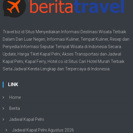
Travel.biz.id Situs Menyediakan Informasi
Destinasi Wisata
Terbaik
Dalam Dan Luar Negeri, Informasi Kuliner, Tempat
Kuliner
, Resep dan
Penyedia Informasi Seputar Tempat
Wisata
di Indonesia Secara
Update,
Harga Tiket Kapal Pelni
, Akses Transportasi dan
Jadwal
Kapal Pelni
, Kapal Ferry,
Hotel.co.id Situs Cari Hotel Murah Terbaik
Serta Jadwal Kereta Lengkap dan Terpercaya di Indonesia.
LINK
Home
Berita
Jadwal Kapal Pelni
Jadwal Kapal Pelni Agustus 2026