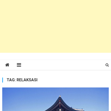
TAG:
RELAKSASI