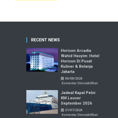
RECENT NEWS
Horison Arcadia
Wahid Hasyim: Hotel
Horison Di Pusat
Kuliner & Belanja
Jakarta
06/08/2026
pada
Komentar Dinonaktifkan
Horison
Arcadia
Jadwal Kapal Pelni
Wahid
Hasyim:
KM Leuser
Hotel
Horison
September 2026
di
Pusat
31/07/2026
Kuliner
&
pada
Komentar Dinonaktifkan
Belanja
Jadwal