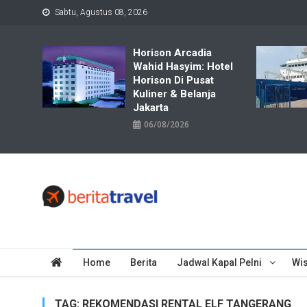
Skip
Sabtu, Agustus 08, 2026
to
content
Horison Arcadia
Wahid Hasyim: Hotel
Horison Di Pusat
Kuliner & Belanja
Jakarta
06/08/2026
Travelbiz
Situs Informasi Destinasi Wisata Resep Makanan, Kuliner, Jad
Home
Berita
Jadwal Kapal Pelni
Wis
TAG:
REKOMENDASI RENTAL ELF TANGERANG