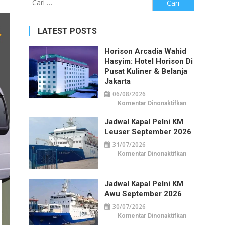
untuk:
LATEST POSTS
Horison Arcadia Wahid
Hasyim: Hotel Horison Di
Pusat Kuliner & Belanja
Jakarta
06/08/2026
pada
Komentar Dinonaktifkan
Horison
Arcadia
Jadwal Kapal Pelni KM
Wahid
Hasyim:
Leuser September 2026
Hotel
Horison
31/07/2026
di
Pusat
pada
Komentar Dinonaktifkan
Kuliner
Jadwal
&
Kapal
Belanja
Pelni
Jakarta
KM
Jadwal Kapal Pelni KM
Leuser
September
Awu September 2026
2026
30/07/2026
pada
Komentar Dinonaktifkan
Jadwal