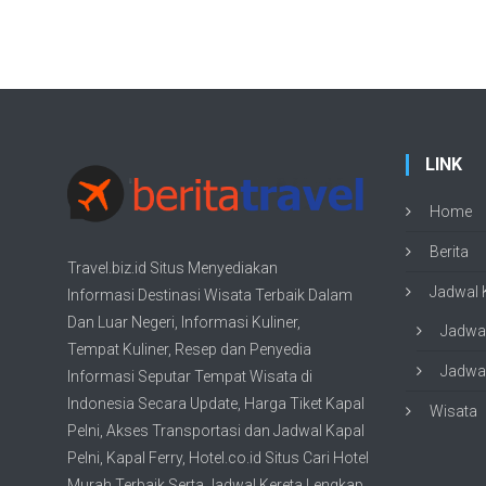
LINK
Home
Berita
Travel.biz.id Situs Menyediakan
Jadwal K
Informasi
Destinasi Wisata
Terbaik Dalam
Dan Luar Negeri, Informasi Kuliner,
Jadwal
Tempat
Kuliner
, Resep dan Penyedia
Jadwal
Informasi Seputar Tempat
Wisata
di
Indonesia Secara Update,
Harga Tiket Kapal
Wisata
Pelni
, Akses Transportasi dan
Jadwal Kapal
Pelni
, Kapal Ferry,
Hotel.co.id Situs Cari Hotel
Murah Terbaik
Serta Jadwal Kereta Lengkap