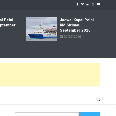
al Pelni
Jadwal Kapal Pelni
ptember
KM Sirimau
September 2026
6
30/07/2026
Cari