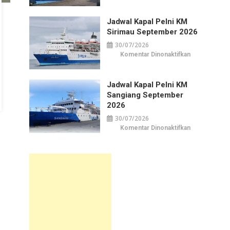
Kapal
Pelni
KM
Jadwal Kapal Pelni KM
Awu
September
Sirimau September 2026
2026
30/07/2026
pada
Komentar Dinonaktifkan
Jadwal
Kapal
Pelni
KM
Jadwal Kapal Pelni KM
Sirimau
September
Sangiang September
2026
2026
30/07/2026
pada
Komentar Dinonaktifkan
Jadwal
Kapal
Pelni
KM
Sangiang
September
2026