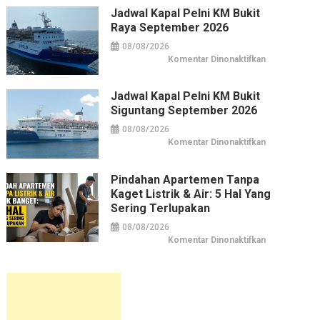
Pelni
KM
Jadwal Kapal Pelni KM Bukit
Pangrango
Raya September 2026
September
2026
08/08/2026
pada
Komentar Dinonaktifkan
Jadwal
Kapal
Pelni
KM
Jadwal Kapal Pelni KM Bukit
Bukit
Siguntang September 2026
Raya
September
2026
08/08/2026
pada
Komentar Dinonaktifkan
Jadwal
Kapal
Pelni
KM
Pindahan Apartemen Tanpa
Bukit
Kaget Listrik & Air: 5 Hal Yang
Siguntang
September
Sering Terlupakan
2026
08/08/2026
pada
Komentar Dinonaktifkan
Pindahan
Apartemen
tanpa
Kaget
Listrik
&
Air:
5
Hal