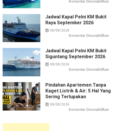
pada
Komentar Dinonaktifkan
Jadwal
Kapal
Pelni
KM
Jadwal Kapal Pelni KM Bukit
Pangrango
Raya September 2026
September
2026
08/08/2026
pada
Komentar Dinonaktifkan
Jadwal
Kapal
Pelni
KM
Jadwal Kapal Pelni KM Bukit
Bukit
Siguntang September 2026
Raya
September
2026
08/08/2026
pada
Komentar Dinonaktifkan
Jadwal
Kapal
Pelni
KM
Pindahan Apartemen Tanpa
Bukit
Kaget Listrik & Air: 5 Hal Yang
Siguntang
September
Sering Terlupakan
2026
08/08/2026
pada
Komentar Dinonaktifkan
Pindahan
Apartemen
tanpa
Kaget
Listrik
&