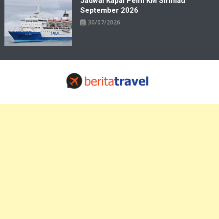
Jadwal Kapal Pelni KM Sirimau
September 2026
30/07/2026
Travelbiz
Situs Informasi Destinasi Wisata Resep Makanan, Kuliner, Jadwal
Tiket Pelni Ferry Kereta Lengkap