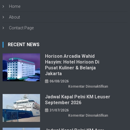
Home
About
Contact Page
RECENT NEWS
Horison Arcadia Wahid
Hasyim: Hotel Horison Di
Pusat Kuliner & Belanja
Jakarta
06/08/2026
pada
Komentar Dinonaktifkan
Horison
Arcadia
Jadwal Kapal Pelni KM Leuser
Wahid
Hasyim:
September 2026
Hotel
Horison
31/07/2026
di
Pusat
pada
Komentar Dinonaktifkan
Kuliner
Jadwal
&
Kapal
Belanja
Pelni
Jakarta
KM