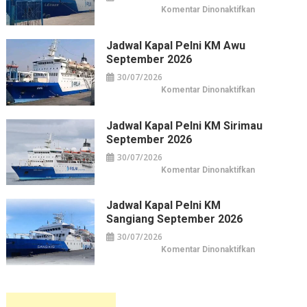
Pusat
pada
Komentar Dinonaktifkan
Kuliner
Jadwal
&
Kapal
Belanja
Pelni
Jakarta
KM
Jadwal Kapal Pelni KM Awu
Leuser
September 2026
September
2026
30/07/2026
pada
Komentar Dinonaktifkan
Jadwal
Kapal
Pelni
KM
Jadwal Kapal Pelni KM Sirimau
Awu
September 2026
September
2026
30/07/2026
pada
Komentar Dinonaktifkan
Jadwal
Kapal
Pelni
KM
Jadwal Kapal Pelni KM
Sirimau
Sangiang September 2026
September
2026
30/07/2026
pada
Komentar Dinonaktifkan
Jadwal
Kapal
Pelni
KM
Sangiang
September
2026