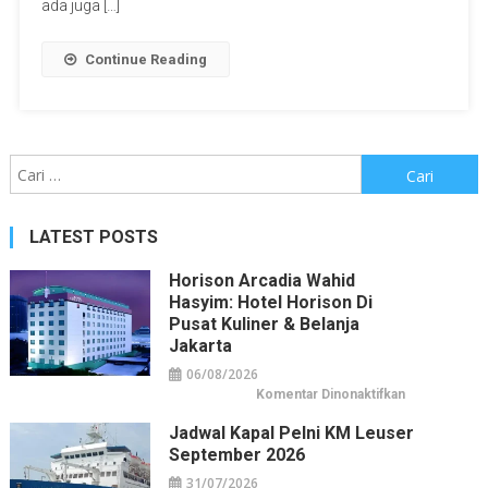
ada juga […]
Continue Reading
Cari
untuk:
LATEST POSTS
Horison Arcadia Wahid
Hasyim: Hotel Horison Di
Pusat Kuliner & Belanja
Jakarta
06/08/2026
pada
Komentar Dinonaktifkan
Horison
Arcadia
Jadwal Kapal Pelni KM Leuser
Wahid
Hasyim:
September 2026
Hotel
Horison
31/07/2026
di