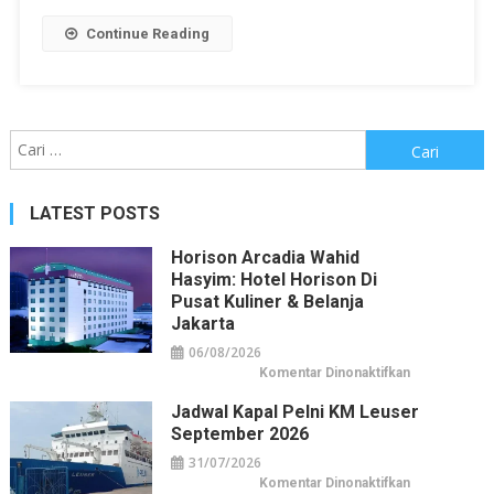
Continue Reading
Cari
untuk:
LATEST POSTS
Horison Arcadia Wahid
Hasyim: Hotel Horison Di
Pusat Kuliner & Belanja
Jakarta
06/08/2026
pada
Komentar Dinonaktifkan
Horison
Arcadia
Jadwal Kapal Pelni KM Leuser
Wahid
Hasyim:
September 2026
Hotel
Horison
31/07/2026
di
Pusat
pada
Komentar Dinonaktifkan
Kuliner