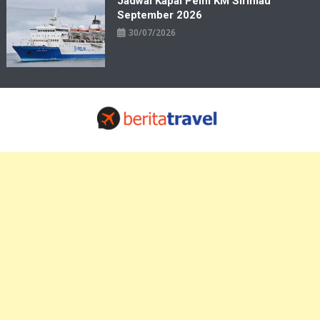
Jadwal Kapal Pelni KM Sirimau
September 2026
30/07/2026
Travelbiz
Situs Informasi Destinasi Wisata Resep Makanan, Kuliner, Jadwal
Tiket Pelni Ferry Kereta Lengkap