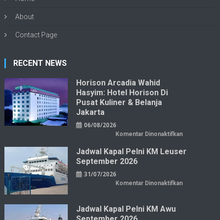
About
Contact Page
RECENT NEWS
Horison Arcadia Wahid
Hasyim: Hotel Horison Di
Pusat Kuliner & Belanja
Jakarta
06/08/2026
pada
Komentar Dinonaktifkan
Horison
Arcadia
Jadwal Kapal Pelni KM Leuser
Wahid
Hasyim:
September 2026
Hotel
Horison
31/07/2026
di
Pusat
pada
Komentar Dinonaktifkan
Kuliner
Jadwal
&
Kapal
Belanja
Pelni
Jakarta
KM
Jadwal Kapal Pelni KM Awu
Leuser
September 2026
September