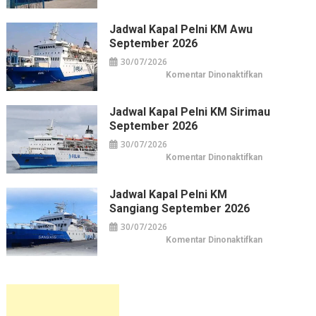
Jadwal
&
Kapal
Belanja
Pelni
Jakarta
KM
Jadwal Kapal Pelni KM Awu
Leuser
September 2026
September
2026
30/07/2026
pada
Komentar Dinonaktifkan
Jadwal
Kapal
Pelni
KM
Jadwal Kapal Pelni KM Sirimau
Awu
September 2026
September
2026
30/07/2026
pada
Komentar Dinonaktifkan
Jadwal
Kapal
Pelni
KM
Jadwal Kapal Pelni KM
Sirimau
Sangiang September 2026
September
2026
30/07/2026
pada
Komentar Dinonaktifkan
Jadwal
Kapal
Pelni
KM
Sangiang
September
2026