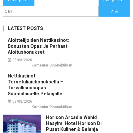
pos
Cari
untuk:
LATEST POSTS
Aloittelijoiden Nettikasinot:
Bonusten Opas Ja Parhaat
Aloitusbonukset
08/08/2026
pada
Komentar Dinonaktifkan
Aloittelijoiden
nettikasinot:
Nettikasinot
bonusten
opas
Tervetuliaisbonuksella –
ja
parhaat
Turvallisuusopas
aloitusbonukset
Suomalaiselle Pelaajalle
08/08/2026
pada
Komentar Dinonaktifkan
Nettikasinot
tervetuliaisbonuksella
Horison Arcadia Wahid
–
turvallisuusopas
Hasyim: Hotel Horison Di
suomalaiselle
pelaajalle
Pusat Kuliner & Belanja