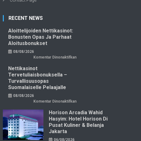
Contact Page
RECENT NEWS
Aloittelijoiden Nettikasinot:
Bonusten Opas Ja Parhaat
Aloitusbonukset
08/08/2026
pada
Komentar Dinonaktifkan
Aloittelijoiden
nettikasinot:
Nettikasinot
bonusten
opas
Tervetuliaisbonuksella –
ja
parhaat
Turvallisuusopas
aloitusbonukset
Suomalaiselle Pelaajalle
08/08/2026
pada
Komentar Dinonaktifkan
Nettikasinot
tervetuliaisbonuksella
Horison Arcadia Wahid
–
turvallisuusopas
Hasyim: Hotel Horison Di
suomalaiselle
pelaajalle
Pusat Kuliner & Belanja
Jakarta
06/08/2026