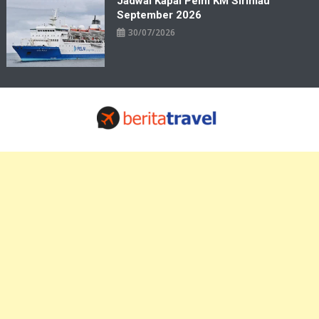
Jadwal Kapal Pelni KM Sirimau
September 2026
30/07/2026
Travelbiz
Situs Informasi Destinasi Wisata Resep Makanan, Kuliner, Jadwal
Tiket Pelni Ferry Kereta Lengkap