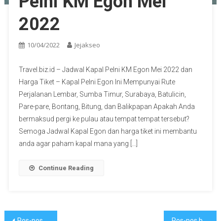
Pelni KM Egon Mei
2022
10/04/2022
Jejakseo
Travel.biz.id – Jadwal Kapal Pelni KM Egon Mei 2022 dan
Harga Tiket – Kapal Pelni Egon Ini Mempunyai Rute
Perjalanan Lembar, Sumba Timur, Surabaya, Batulicin,
Pare-pare, Bontang, Bitung, dan Balikpapan Apakah Anda
bermaksud pergi ke pulau atau tempat tempat tersebut?
Semoga Jadwal Kapal Egon dan harga tiket ini membantu
anda agar paham kapal mana yang […]
Continue Reading
Navigasi
Pos-pos lama
Pos-pos baru